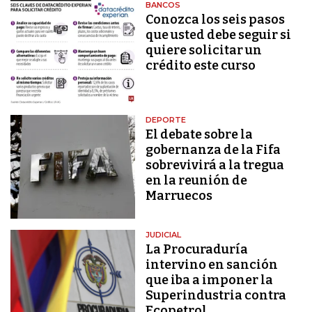
BANCOS
Conozca los seis pasos
que usted debe seguir si
quiere solicitar un
crédito este curso
DEPORTE
El debate sobre la
gobernanza de la Fifa
sobrevivirá a la tregua
en la reunión de
Marruecos
JUDICIAL
La Procuraduría
intervino en sanción
que iba a imponer la
Superindustria contra
Ecopetrol