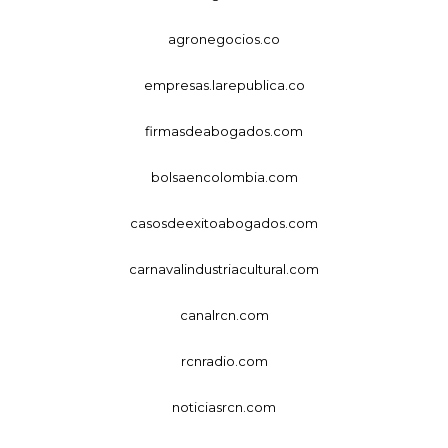
agronegocios.co
empresas.larepublica.co
firmasdeabogados.com
bolsaencolombia.com
casosdeexitoabogados.com
carnavalindustriacultural.com
canalrcn.com
rcnradio.com
noticiasrcn.com