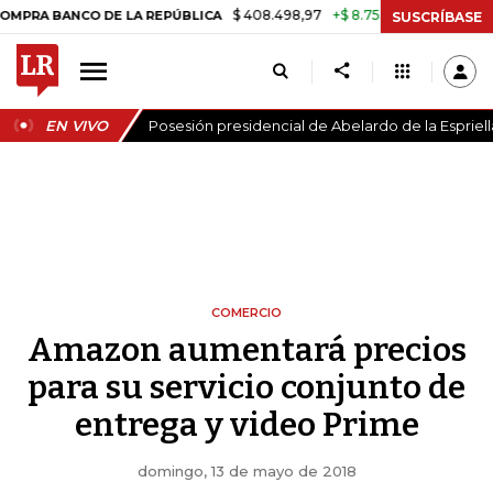
$ 408.498,97
+$ 8.753,81
+2,19%
NCO DE LA REPÚBLICA
TASA DE 
SUSCRÍBASE
EN VIVO
Posesión presidencial de Abelardo de la Espriell
COMERCIO
Amazon aumentará precios
para su servicio conjunto de
entrega y video Prime
domingo, 13 de mayo de 2018