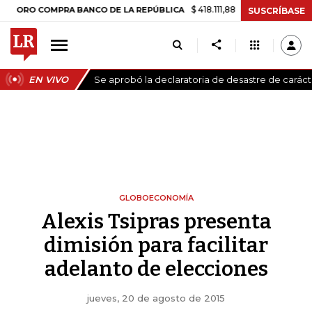
$ 418.111,88
+$ 9.612,91
+2,35%
 COMPRA BANCO DE LA REPÚBLICA
SUSCRÍBASE
EN VIVO
Se aprobó la declaratoria de desastre de carác
GLOBOECONOMÍA
Alexis Tsipras presenta
dimisión para facilitar
adelanto de elecciones
jueves, 20 de agosto de 2015