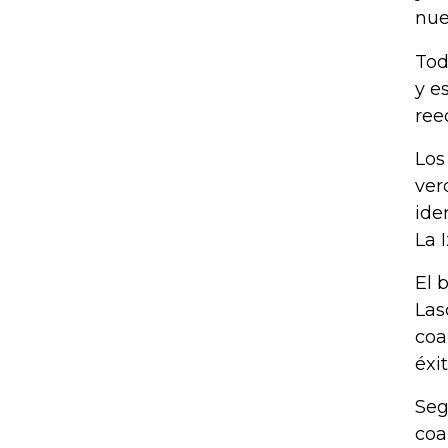
nue
Tod
y e
ree
Los
ver
ide
La 
El 
Las
coa
éxi
Seg
coa