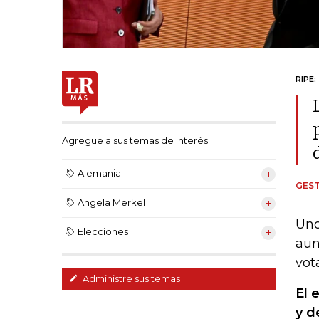
RIPE:
Agregue a sus temas de interés
Alemania
GEST
Angela Merkel
Uno
Elecciones
aun
vot
Administre sus temas
El 
y d