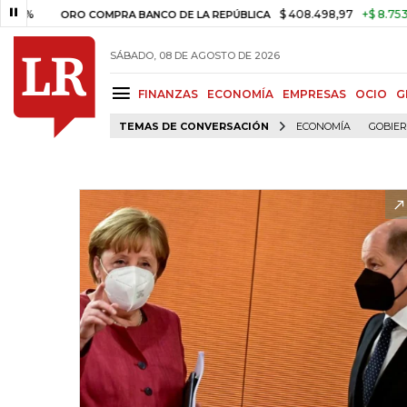
$ 408.498,97
+$ 8.753,81
+2
ORO COMPRA BANCO DE LA REPÚBLICA
SÁBADO, 08 DE AGOSTO DE 2026
FINANZAS
ECONOMÍA
EMPRESAS
OCIO
G
TEMAS DE CONVERSACIÓN
ECONOMÍA
GOBIE