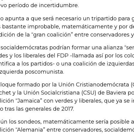
vo período de incertidumbre.
o apunta a que será necesario un tripartido para
s bastante improbable, matemáticamente y por d
dición de la “gran coalición” entre conservadores 
 socialdemócratas podrían formar una alianza “se
des y los liberales del FDP -llamada así por los col
ntifica a los partidos- o una coalición de izquierda
Izquierda poscomunista.
bloque formado por la Unión Cristianodemócrata 
chet y la Unión Socialcristiana (CSU) de Baviera po
lición “Jamaica” con verdes y liberales, que ya se 
to tras las generales de 2017.
ún los sondeos, matemáticamente sería posible
lición “Alemania” entre conservadores, socialdemóc