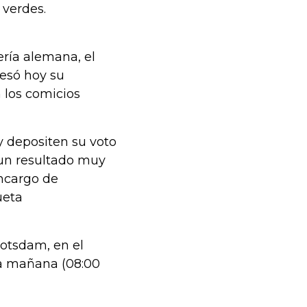
 verdes.
ería alemana, el
resó hoy su
 los comicios
 depositen su voto
, un resultado muy
encargo de
ueta
Potsdam, en el
la mañana (08:00