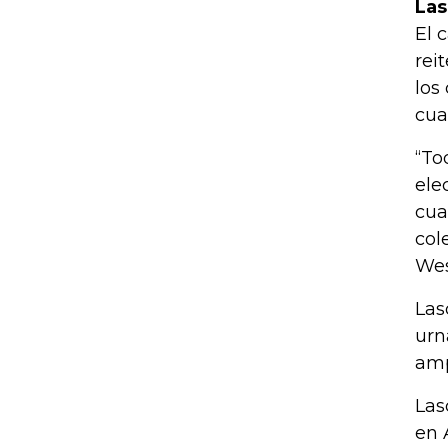
Las
El 
rei
los
cua
“To
ele
cua
col
Wes
Las
urn
amp
Las
en 