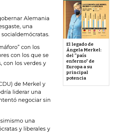
 gobernar Alemania
esgaste, una
y socialdemócratas.
El legado de
máforo” con los
Ángela Merkel:
ores con los que se
del “país
enfermo” de
s, con los verdes y
Europa a su
principal
potencia
(CDU) de Merkel y
dría liderar una
intentó negociar sin
 asimismo una
ratas y liberales y