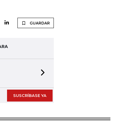
GUARDAR
ARA
Next slide
SUSCRÍBASE YA