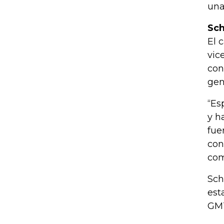
una
Sch
El 
vic
con
gen
“Es
y h
fue
con
com
Sch
est
GMT