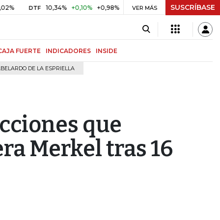
SUSCRÍBASE
10,34%
+0,10%
+0,98%
$ 416,96
+$ 0,05
+0,01%
DTF
UVR
VER MÁS
CAJA FUERTE
INDICADORES
INSIDE
BELARDO DE LA ESPRIELLA
ecciones que
era Merkel tras 16