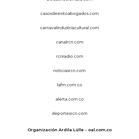
casosdeexitoabogados.com
carnavalindustriacultural.com
canalrcn.com
rcnradio.com
noticiasrcn.com
lafm.com.co
alerta.com.co
deportesrcn.com
Organización Ardila Lülle - oal.com.co