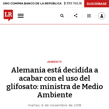
$ 399.745,16
+$ 2.295,71
+0,58%
MPRA BANCO DE LA REPÚBLICA
T
SUSCRÍBASE
AMBIENTE
Alemania está decidida a
acabar con el uso del
glifosato: ministra de Medio
Ambiente
martes, 6 de noviembre de 2018