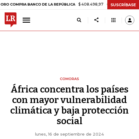
$ 408.498,97
+$ 8.753,81
+2,19%
PRA BANCO DE LA REPÚBLICA
TA
SUSCRÍBASE
COMORAS
África concentra los países
con mayor vulnerabilidad
climática y baja protección
social
lunes, 16 de septiembre de 2024