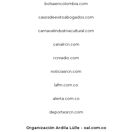
bolsaencolombia.com
casosdeexitoabogados.com
carnavalindustriacultural.com
canalrcn.com
rcnradio.com
noticiasrcn.com
lafm.com.co
alerta.com.co
deportesrcn.com
Organización Ardila Lülle - oal.com.co