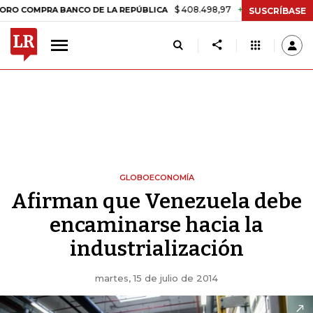
$ 408.498,97
+$ 8.753,81
+2,19%
RA BANCO DE LA REPÚBLICA
TAS
SUSCRÍBASE
GLOBOECONOMÍA
Afirman que Venezuela debe
encaminarse hacia la
industrialización
martes, 15 de julio de 2014