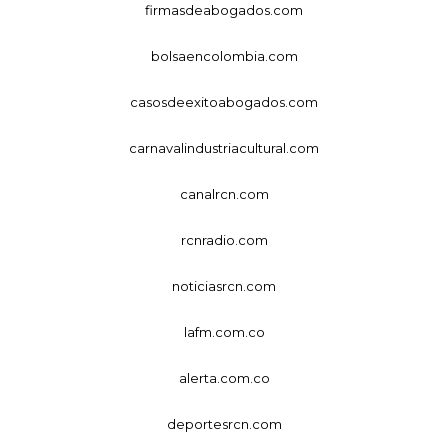
firmasdeabogados.com
bolsaencolombia.com
casosdeexitoabogados.com
carnavalindustriacultural.com
canalrcn.com
rcnradio.com
noticiasrcn.com
lafm.com.co
alerta.com.co
deportesrcn.com