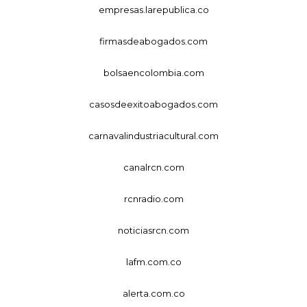
empresas.larepublica.co
firmasdeabogados.com
bolsaencolombia.com
casosdeexitoabogados.com
carnavalindustriacultural.com
canalrcn.com
rcnradio.com
noticiasrcn.com
lafm.com.co
alerta.com.co