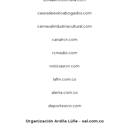
casosdeexitoabogados.com
carnavalindustriacultural.com
canalrcn.com
rcnradio.com
noticiasrcn.com
lafm.com.co
alerta.com.co
deportesrcn.com
Organización Ardila Lülle - oal.com.co