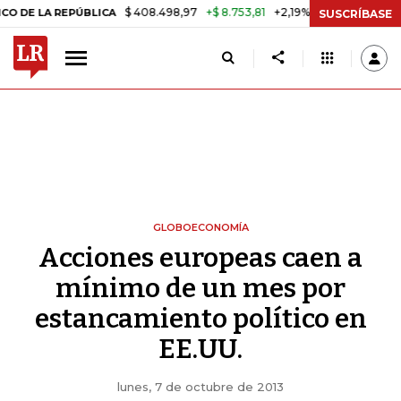
$ 408.498,97
+$ 8.753,81
+2,19%
A REPÚBLICA
TASA DE USURA C
SUSCRÍBASE
GLOBOECONOMÍA
Acciones europeas caen a
mínimo de un mes por
estancamiento político en
EE.UU.
lunes, 7 de octubre de 2013