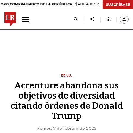
$ 408.498,97
+$ 8.753,81
+2,19%
PRA BANCO DE LA REPÚBLICA
TA
SUSCRÍBASE
EE.UU.
Accenture abandona sus
objetivos de diversidad
citando órdenes de Donald
Trump
viernes, 7 de febrero de 2025