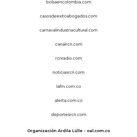
bolsaencolombia.com
casosdeexitoabogados.com
carnavalindustriacultural.com
canalrcn.com
rcnradio.com
noticiasrcn.com
lafm.com.co
alerta.com.co
deportesrcn.com
Organización Ardila Lülle - oal.com.co