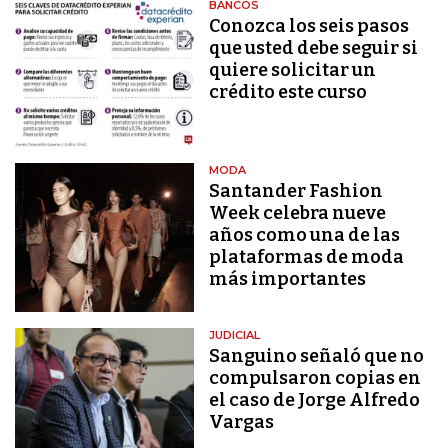
BANCOS
Conozca los seis pasos
que usted debe seguir si
quiere solicitar un
crédito este curso
MODA
Santander Fashion
Week celebra nueve
años como una de las
plataformas de moda
más importantes
JUDICIAL
Sanguino señaló que no
compulsaron copias en
el caso de Jorge Alfredo
Vargas