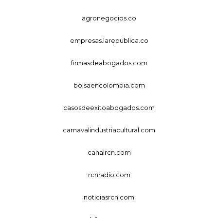
agronegocios.co
empresas.larepublica.co
firmasdeabogados.com
bolsaencolombia.com
casosdeexitoabogados.com
carnavalindustriacultural.com
canalrcn.com
rcnradio.com
noticiasrcn.com