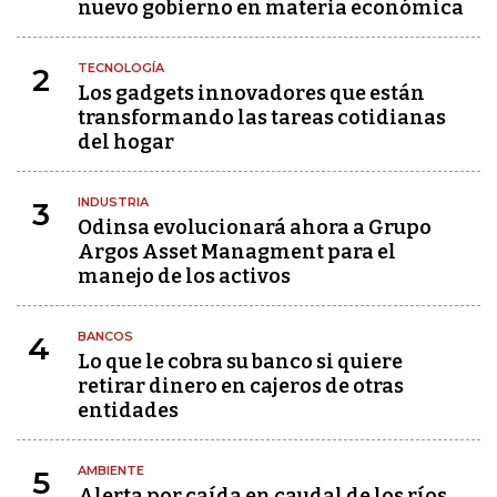
nuevo gobierno en materia económica
TECNOLOGÍA
2
Los gadgets innovadores que están
transformando las tareas cotidianas
del hogar
INDUSTRIA
3
Odinsa evolucionará ahora a Grupo
Argos Asset Managment para el
manejo de los activos
BANCOS
4
Lo que le cobra su banco si quiere
retirar dinero en cajeros de otras
entidades
AMBIENTE
5
Alerta por caída en caudal de los ríos