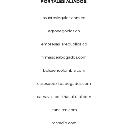
PORTALES ALIADOS:
asuntoslegales.com.co
agronegocios.co
empresas.larepublica.co
firmasdeabogados.com
bolsaencolombia.com
casosdeexitoabogados.com
carnavalindustriacultural.com
canalrcn.com
rcnradio.com