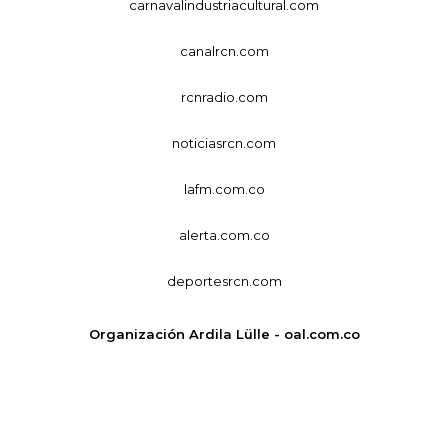
carnavalindustriacultural.com
canalrcn.com
rcnradio.com
noticiasrcn.com
lafm.com.co
alerta.com.co
deportesrcn.com
Organización Ardila Lülle - oal.com.co