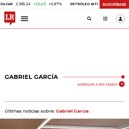
2.365,24
+20,43
+0,87%
US$ 75,09
-US$ 0,2
AP
PETRÓLEO WTI
SUSCRÍBASE
GABRIEL GARCÍA
AGREGAR A MIS TEMAS
Últimas noticias sobre:
Gabriel García