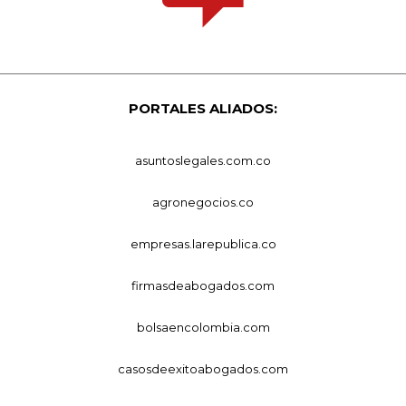
PORTALES ALIADOS:
asuntoslegales.com.co
agronegocios.co
empresas.larepublica.co
firmasdeabogados.com
bolsaencolombia.com
casosdeexitoabogados.com