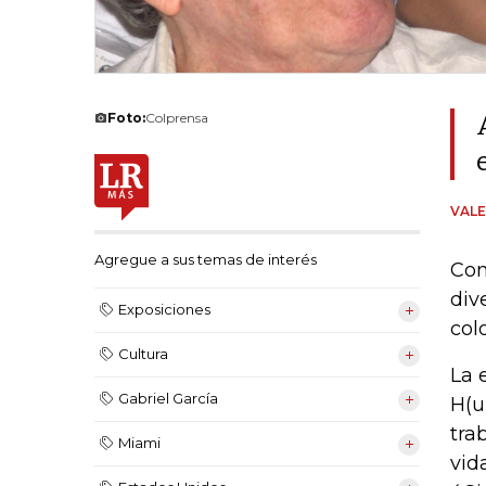
Foto:
Colprensa
VALE
Agregue a sus temas de interés
Com
div
Exposiciones
col
Cultura
La 
Gabriel García
H(u
tra
Miami
vid