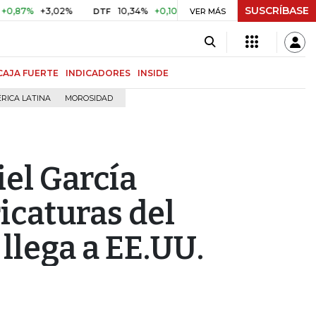
SUSCRÍBASE
%
+3,02%
10,34%
+0,10%
+0,98%
$ 416,86
+$ 0,05
DTF
VER MÁS
UVR
CAJA FUERTE
INDICADORES
INSIDE
RICA LATINA
MOROSIDAD
iel García
icaturas del
 llega a EE.UU.