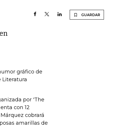
GUARDAR
 en
 humor gráfico de
 Literatura
ganizada por 'The
enta con 12
a Márquez cobrará
iposas amarillas de