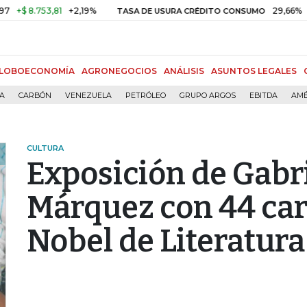
8.753,81
+2,19%
29,66%
+0,87
TASA DE USURA CRÉDITO CONSUMO
LOBOECONOMÍA
AGRONEGOCIOS
ANÁLISIS
ASUNTOS LEGALES
ÍA
CARBÓN
VENEZUELA
PETRÓLEO
GRUPO ARGOS
EBITDA
AMÉ
CULTURA
Exposición de Gabr
Márquez con 44 car
Nobel de Literatura