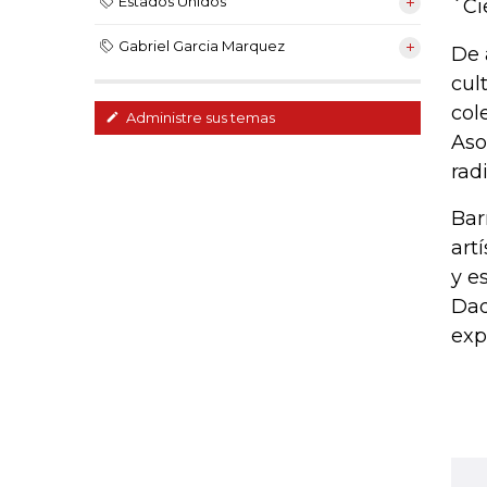
Estados Unidos
´Ci
Gabriel Garcia Marquez
De 
cul
col
Administre sus temas
Aso
rad
Bar
art
y e
Dad
exp