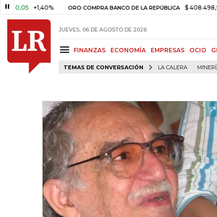
05
+1,40%
$ 408.498,97
+$ 
ORO COMPRA BANCO DE LA REPÚBLICA
JUEVES, 06 DE AGOSTO DE 2026
FINANZAS
ECONOMÍA
EMPRESAS
OCIO
G
TEMAS DE CONVERSACIÓN
LA CALERA
MINER