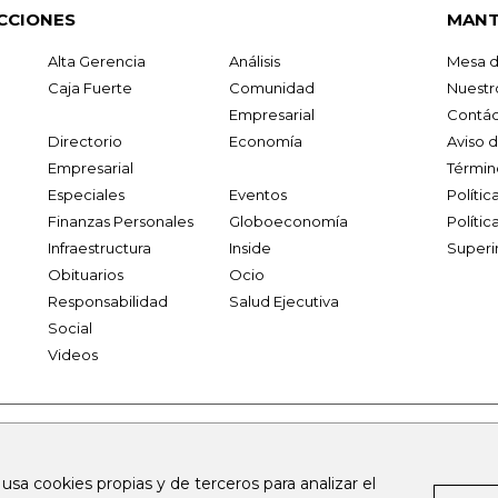
CCIONES
MANT
Alta Gerencia
Análisis
Mesa d
Caja Fuerte
Comunidad
Nuestr
Empresarial
Contác
Directorio
Economía
Aviso 
Empresarial
Términ
Especiales
Eventos
Políti
Finanzas Personales
Globoeconomía
Polític
Infraestructura
Inside
Superi
Obituarios
Ocio
Responsabilidad
Salud Ejecutiva
Social
Videos
.larepublica.co
firmasdeabogados.com
bolsaencolombia.com
 usa cookies propias y de terceros para analizar el