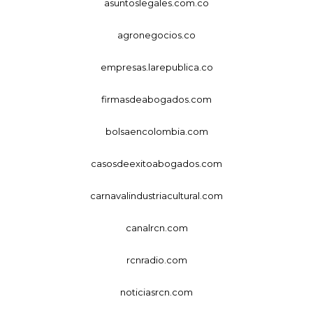
asuntoslegales.com.co
agronegocios.co
empresas.larepublica.co
firmasdeabogados.com
bolsaencolombia.com
casosdeexitoabogados.com
carnavalindustriacultural.com
canalrcn.com
rcnradio.com
noticiasrcn.com