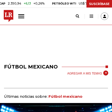
2.350,94
+6,13
+0,26%
US$ 78,01
US$ 2,92
+3,8
PETRÓLEO WTI
SUSCRÍBASE
FÚTBOL MEXICANO
AGREGAR A MIS TEMAS
Últimas noticias sobre:
Fútbol mexicano