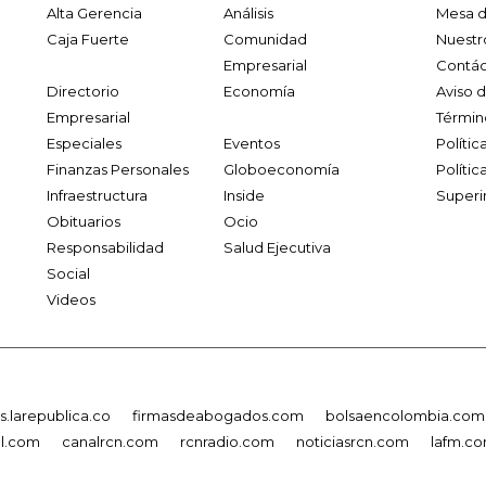
Alta Gerencia
Análisis
Mesa d
Caja Fuerte
Comunidad
Nuestr
Empresarial
Contác
Directorio
Economía
Aviso 
Empresarial
Términ
Especiales
Eventos
Políti
Finanzas Personales
Globoeconomía
Polític
Infraestructura
Inside
Superi
Obituarios
Ocio
Responsabilidad
Salud Ejecutiva
Social
Videos
.larepublica.co
firmasdeabogados.com
bolsaencolombia.com
al.com
canalrcn.com
rcnradio.com
noticiasrcn.com
lafm.c