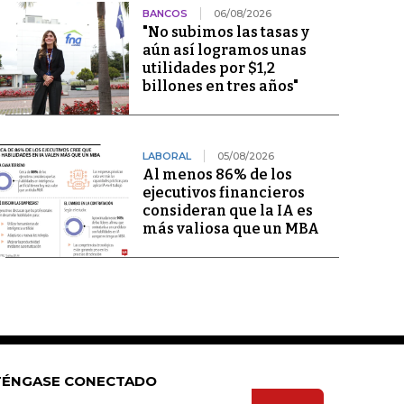
BANCOS
06/08/2026
"No subimos las tasas y
aún así logramos unas
utilidades por $1,2
billones en tres años"
LABORAL
05/08/2026
Al menos 86% de los
ejecutivos financieros
consideran que la IA es
más valiosa que un MBA
ÉNGASE CONECTADO