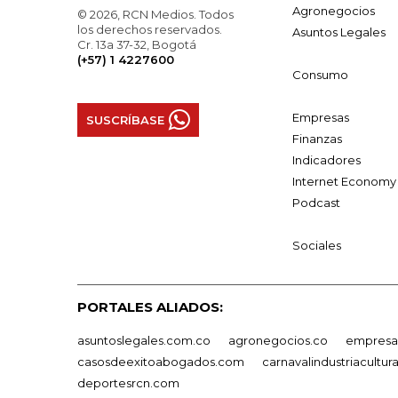
Agronegocios
© 2026, RCN Medios. Todos
los derechos reservados.
Asuntos Legales
Cr. 13a 37-32, Bogotá
(+57) 1 4227600
Consumo
Empresas
SUSCRÍBASE
Finanzas
Indicadores
Internet Economy
Podcast
Sociales
PORTALES ALIADOS:
asuntoslegales.com.co
agronegocios.co
empresas
casosdeexitoabogados.com
carnavalindustriacultur
deportesrcn.com