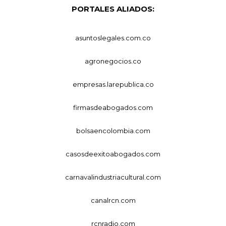
PORTALES ALIADOS:
asuntoslegales.com.co
agronegocios.co
empresas.larepublica.co
firmasdeabogados.com
bolsaencolombia.com
casosdeexitoabogados.com
carnavalindustriacultural.com
canalrcn.com
rcnradio.com