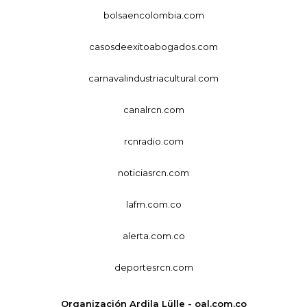
bolsaencolombia.com
casosdeexitoabogados.com
carnavalindustriacultural.com
canalrcn.com
rcnradio.com
noticiasrcn.com
lafm.com.co
alerta.com.co
deportesrcn.com
Organización Ardila Lülle - oal.com.co