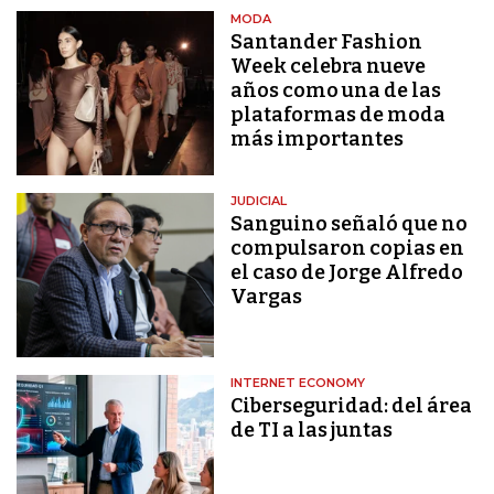
MODA
Santander Fashion
Week celebra nueve
años como una de las
plataformas de moda
más importantes
JUDICIAL
Sanguino señaló que no
compulsaron copias en
el caso de Jorge Alfredo
Vargas
INTERNET ECONOMY
Ciberseguridad: del área
de TI a las juntas