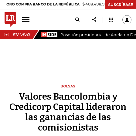
$ 408.498,97
+$ 8.753,81
+2,19%
OMPRA BANCO DE LA REPÚBLICA
SUSCRÍBASE
EN VIVO
Posesión presidencial de Abelardo De 
BOLSAS
Valores Bancolombia y
Credicorp Capital lideraron
las ganancias de las
comisionistas