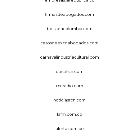
firmasdeabogados.com
bolsaencolombia.com
casosdeexitoabogados.com
carnavalindustriacultural.com
canalrcn.com
rcnradio.com
noticiasrcn.com
lafm.com.co
alerta.com.co