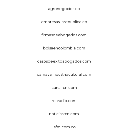
agronegocios.co
empresas.larepublica.co
firmasdeabogados.com
bolsaencolombia.com
casosdeexitoabogados.com
carnavalindustriacultural.com
canalrcn.com
rcnradio.com
noticiasrcn.com
lafm.com.co