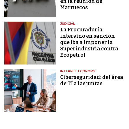
en la reunión de
Marruecos
JUDICIAL
La Procuraduría
intervino en sanción
que iba a imponer la
Superindustria contra
Ecopetrol
INTERNET ECONOMY
Ciberseguridad: del área
de TI a las juntas