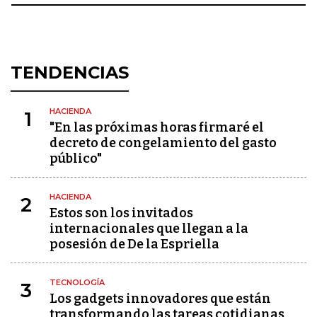
TENDENCIAS
HACIENDA
1
"En las próximas horas firmaré el
decreto de congelamiento del gasto
público"
HACIENDA
2
Estos son los invitados
internacionales que llegan a la
posesión de De la Espriella
TECNOLOGÍA
3
Los gadgets innovadores que están
transformando las tareas cotidianas