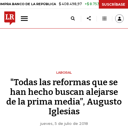
$ 408.498,97
+$ 8.753,81
+2,19%
NCO DE LA REPÚBLICA
TASA DE
SUSCRÍBASE
LABORAL
"Todas las reformas que se
han hecho buscan alejarse
de la prima media”, Augusto
Iglesias
jueves, 5 de julio de 2018