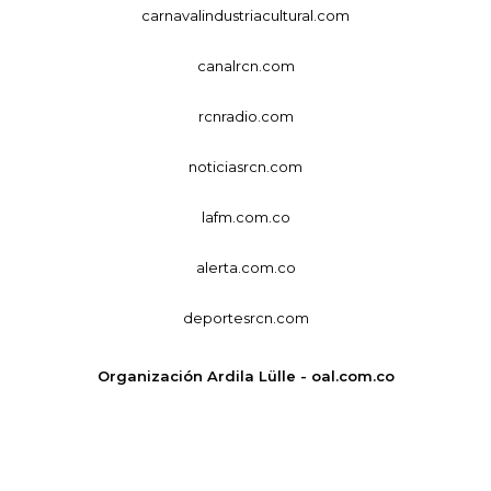
carnavalindustriacultural.com
canalrcn.com
rcnradio.com
noticiasrcn.com
lafm.com.co
alerta.com.co
deportesrcn.com
Organización Ardila Lülle - oal.com.co