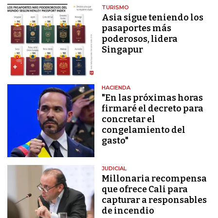
TURISMO
Asia sigue teniendo los
pasaportes más
poderosos, lidera
Singapur
HACIENDA
"En las próximas horas
firmaré el decreto para
concretar el
congelamiento del
gasto"
JUDICIAL
Millonaria recompensa
que ofrece Cali para
capturar a responsables
de incendio