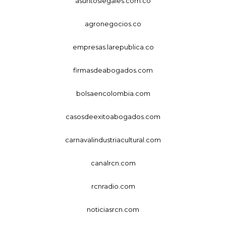
asuntoslegales.com.co
agronegocios.co
empresas.larepublica.co
firmasdeabogados.com
bolsaencolombia.com
casosdeexitoabogados.com
carnavalindustriacultural.com
canalrcn.com
rcnradio.com
noticiasrcn.com