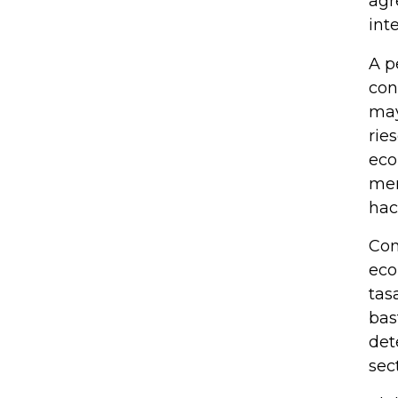
agr
int
A p
con
may
rie
eco
men
hac
Con
eco
tas
bas
det
sec