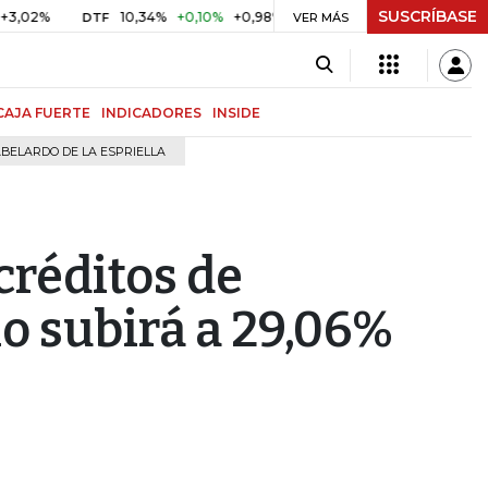
SUSCRÍBASE
10,34%
+0,10%
+0,98%
$ 416,91
+$ 0,05
+0,01%
DTF
UVR
VER MÁS
CAJA FUERTE
INDICADORES
INSIDE
BELARDO DE LA ESPRIELLA
créditos de
o subirá a 29,06%