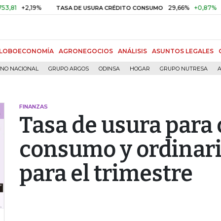
+2,19%
29,66%
+0,87%
+3,02%
TASA DE USURA CRÉDITO CONSUMO
LOBOECONOMÍA
AGRONEGOCIOS
ANÁLISIS
ASUNTOS LEGALES
RNO NACIONAL
GRUPO ARGOS
ODINSA
HOGAR
GRUPO NUTRESA
A
FINANZAS
Tasa de usura para 
consumo y ordinari
para el trimestre