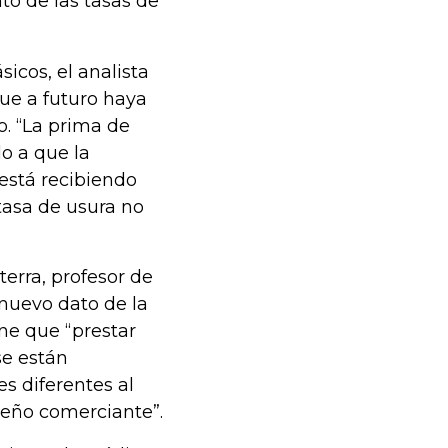
to de las tasas de
icos, el analista
ue a futuro haya
o. “La prima de
o a que la
está recibiendo
tasa de usura no
terra, profesor de
nuevo dato de la
ne que “prestar
se están
s diferentes al
ueño comerciante”.