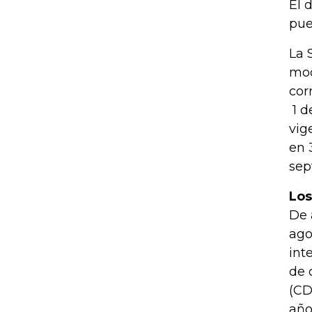
El 
pue
La 
mod
cor
1 d
vig
en 
sep
Los
De 
ago
int
de 
(CD
año