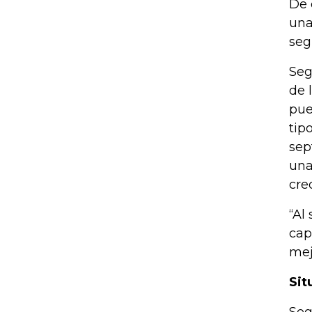
De 
una
seg
Seg
de 
pue
tip
sep
una
cre
“Al
cap
mej
Sit