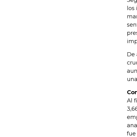
Seg
los
man
sen
pre
imp
De 
cru
aun
una
Com
Al 
3,6
emp
ana
fue