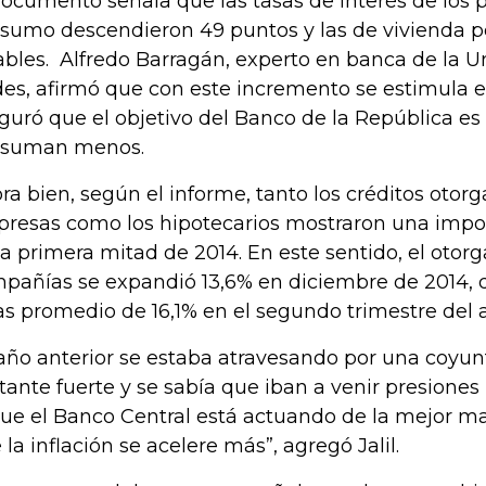
documento señala que las tasas de interés de los
sumo descendieron 49 puntos y las de vivienda 
ables. Alfredo Barragán, experto en banca de la U
es, afirmó que con este incremento se estimula e
guró que el objetivo del Banco de la República es
nsuman menos.
ra bien, según el informe, tanto los créditos otorg
resas como los hipotecarios mostraron una impor
la primera mitad de 2014. En este sentido, el otorg
pañías se expandió 13,6% en diciembre de 2014, 
as promedio de 16,1% en el segundo trimestre del 
 año anterior se estaba atravesando por una coyu
tante fuerte y se sabía que iban a venir presiones 
que el Banco Central está actuando de la mejor ma
 la inflación se acelere más”, agregó Jalil.