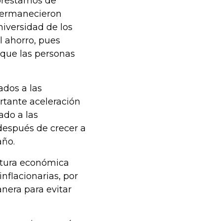
 préstamos de
permanecieron
niversidad de los
l ahorro, pues
 que las personas
ados a las
tante aceleración
ado a las
después de crecer a
año.
ntura económica
inflacionarias, por
nera para evitar