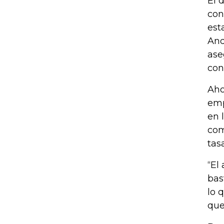
El 
con
est
And
ase
co
Aho
emp
en 
com
tas
“El
bas
lo 
que