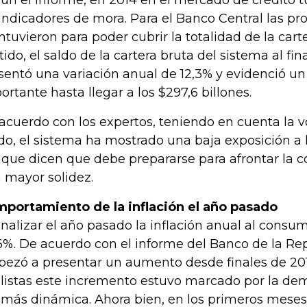
ún el informe, en 2014 en el mercado de crédito
 indicadores de mora. Para el Banco Central las pr
tuvieron para poder cubrir la totalidad de la cart
tido, el saldo de la cartera bruta del sistema al fin
sentó una variación anual de 12,3% y evidenció un
ortante hasta llegar a los $297,6 billones.
acuerdo con los expertos, teniendo en cuenta la v
do, el sistema ha mostrado una baja exposición a l
que dicen que debe prepararse para afrontar la c
 mayor solidez.
portamiento de la inflación el año pasado
finalizar el año pasado la inflación anual al consu
6%. De acuerdo con el informe del Banco de la Repú
ezó a presentar un aumento desde finales de 201
listas este incremento estuvo marcado por la de
 más dinámica. Ahora bien, en los primeros meses 