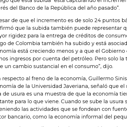
egó que esta subida “está capturando el incremen
erés del Banco de la República del año pasado”.
esar de que el incremento es de solo 24 puntos bás
firmó que la subida también puede representar q
or rigidez para la entrega de créditos de consum
sgo de Colombia también ha subido y está asociad
nomía está creciendo menos y a que el Gobierno 
os ingresos por cuenta del petróleo. Pero solo la 
e un cambio sustancial en el consumo”, dijo.
 respecto al freno de la economía, Guillermo Sinis
nomía de la Universidad Javeriana, señaló que el 
a de usura es una muestra de que la economía tie
tante para lo que viene. Cuando se sube la usura 
eniendo las actividades que se fondean con fuente
tor bancario, como la economía informal del peq