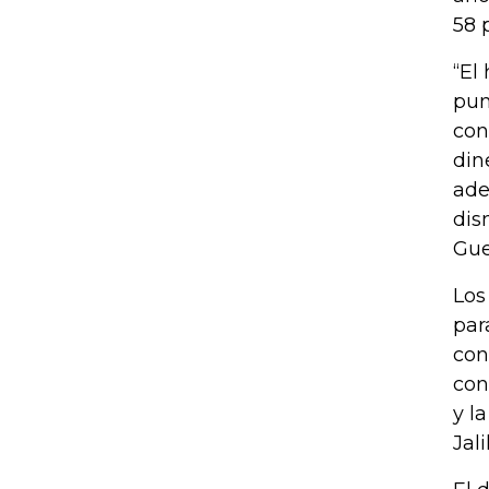
58 
“El
pun
con
din
ade
dis
Gue
Los
par
con
con
y l
Jal