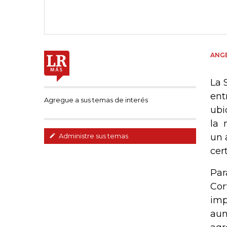
ANGE
La 
ent
Agregue a sus temas de interés
ubi
la 
un 
Administre sus temas
cert
Par
Cor
imp
aun