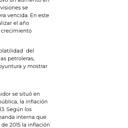
 tuvo un aumento en
ovisiones se
era vencida. En este
alizar el año
 crecimiento
olatilidad del
as petroleras,
oyuntura y mostrar
midor se situó en
blica, la inflación
3. Según los
manda interna que
de 2015 la inflación