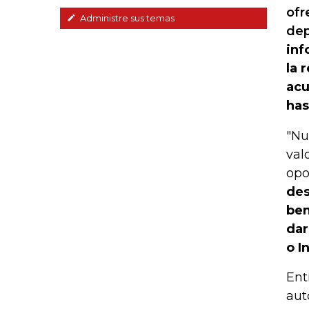
ofr
Administre sus temas
dep
inf
la 
acu
has
"Nu
val
opo
des
ben
dar
o I
Ent
aut