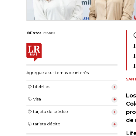
Foto:
LifeMiles
Agregue a sus temas de interés
SANT
LifeMiles
Los
Visa
Col
pro
tarjeta de crédito
de 
tarjeta débito
Lif