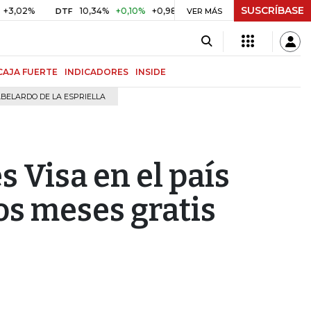
SUSCRÍBASE
%
10,34%
+0,10%
+0,98%
$ 417,01
+$ 0,05
+0,01%
DTF
UVR
VER MÁS
CAJA FUERTE
INDICADORES
INSIDE
BELARDO DE LA ESPRIELLA
s Visa en el país
os meses gratis