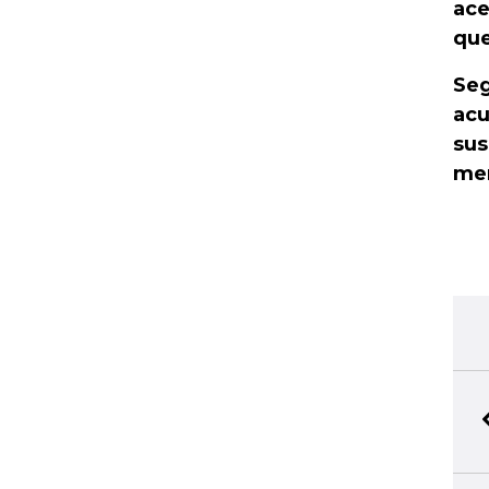
ace
que
Seg
acu
sus
men