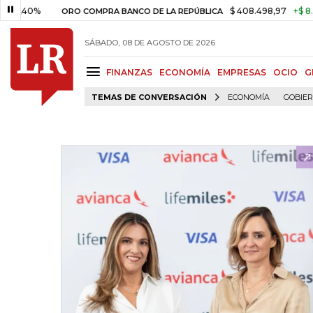
0%
$ 408.498,97
+$ 8.753,81
ORO COMPRA BANCO DE LA REPÚBLICA
SÁBADO, 08 DE AGOSTO DE 2026
FINANZAS
ECONOMÍA
EMPRESAS
OCIO
G
TEMAS DE CONVERSACIÓN
ECONOMÍA
GOBIE