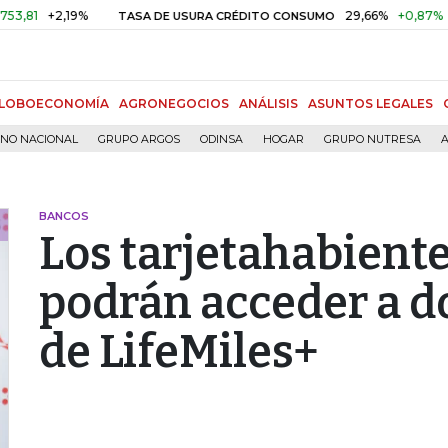
+2,19%
29,66%
+0,87%
+3,02
TASA DE USURA CRÉDITO CONSUMO
LOBOECONOMÍA
AGRONEGOCIOS
ANÁLISIS
ASUNTOS LEGALES
RNO NACIONAL
GRUPO ARGOS
ODINSA
HOGAR
GRUPO NUTRESA
A
BANCOS
Los tarjetahabiente
podrán acceder a d
de LifeMiles+