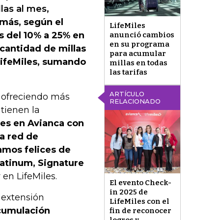
llas al mes,
ás, según el
LifeMiles
s del 10% a 25% en
anunció cambios
en su programa
 cantidad de millas
para acumular
LifeMiles, sumando
millas en todas
las tarifas
ARTÍCULO
y ofreciendo más
RELACIONADO
 tienen la
es en Avianca con
a red de
tamos felices de
latinum, Signature
 en LifeMiles.
El evento Check-
in 2025 de
 extensión
LifeMiles con el
acumulación
fin de reconocer
logros y