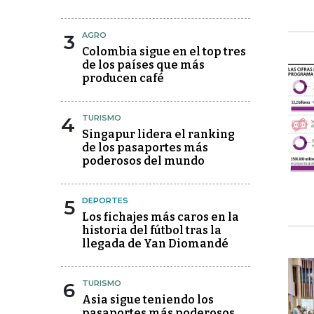
3
AGRO
Colombia sigue en el top tres
de los países que más
producen café
4
TURISMO
Singapur lidera el ranking
de los pasaportes más
poderosos del mundo
5
DEPORTES
Los fichajes más caros en la
historia del fútbol tras la
llegada de Yan Diomandé
6
TURISMO
Asia sigue teniendo los
pasaportes más poderosos,