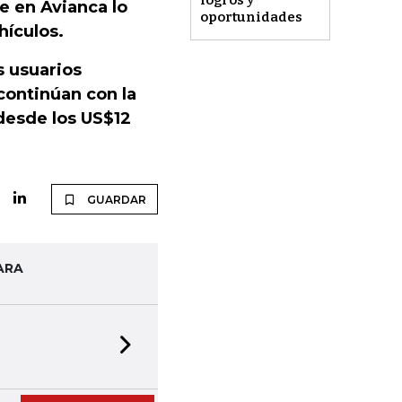
e en Avianca lo
oportunidades
hículos.
s usuarios
 continúan con la
 desde los US$12
GUARDAR
ARA
Next slide