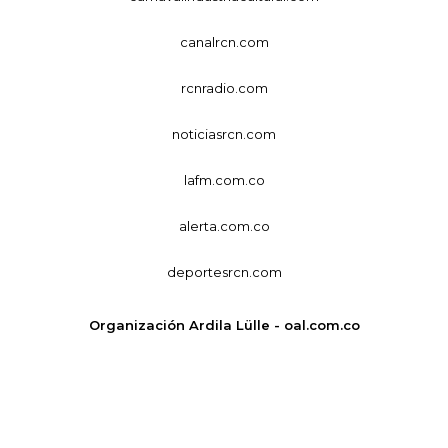
canalrcn.com
rcnradio.com
noticiasrcn.com
lafm.com.co
alerta.com.co
deportesrcn.com
Organización Ardila Lülle - oal.com.co