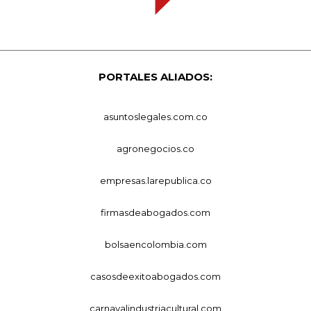
PORTALES ALIADOS:
asuntoslegales.com.co
agronegocios.co
empresas.larepublica.co
firmasdeabogados.com
bolsaencolombia.com
casosdeexitoabogados.com
carnavalindustriacultural.com