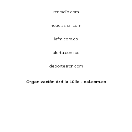
rcnradio.com
noticiasrcn.com
lafm.com.co
alerta.com.co
deportesrcn.com
Organización Ardila Lülle - oal.com.co