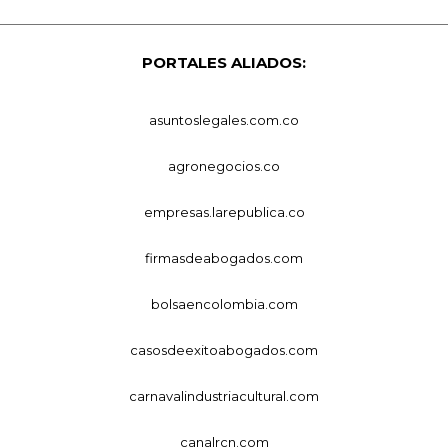
PORTALES ALIADOS:
asuntoslegales.com.co
agronegocios.co
empresas.larepublica.co
firmasdeabogados.com
bolsaencolombia.com
casosdeexitoabogados.com
carnavalindustriacultural.com
canalrcn.com