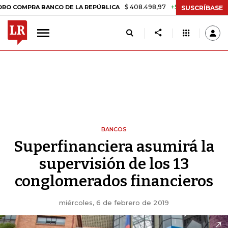
$ 408.498,97
+$ 8.753,81
+2,19%
PRA BANCO DE LA REPÚBLICA
T
SUSCRÍBASE
BANCOS
Superfinanciera asumirá la
supervisión de los 13
conglomerados financieros
miércoles, 6 de febrero de 2019