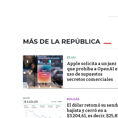
MÁS DE LA REPÚBLICA
EE.UU.
Apple solicita a un juez
que prohíba a OpenAI e
uso de supuestos
secretos comerciales
BOLSAS
El dólar retomó su send
bajista y cerró en a
$3.204,61, es decir, $25,8