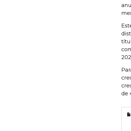
anu
mer
Est
dis
tít
com
202
Par
cre
cre
de 