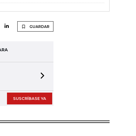
GUARDAR
ARA
Next slide
SUSCRÍBASE YA