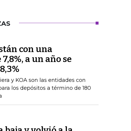
ZAS
están con una
 7,8%, a un año se
 8,3%
iera y KOA son las entidades con
para los depósitos a término de 180
a
 baja y volvió a la