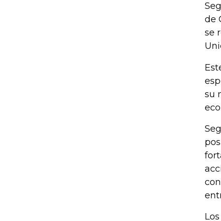
Seg
de 
se 
Uni
Est
esp
su 
eco
Seg
pos
for
acc
con
ent
Los