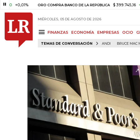
+0,01%
$ 399.745,16
+$ 2.295,
ORO COMPRA BANCO DE LA REPÚBLICA
MIÉRCOLES, 05 DE AGOSTO DE 2026
FINANZAS
ECONOMÍA
EMPRESAS
OCIO
G
TEMAS DE CONVERSACIÓN
ANDI
BRUCE MAC 