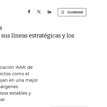
GUARDAR
a
sus líneas estratégicas y los
icación 'AAA' de
pectos como el
lejan en una mejor
 márgenes
esos estables y
al.