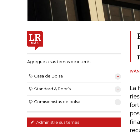
Agregue a sus temas de interés
IVÁ
Casa de Bolsa
La 
Standard & Poor’s
rie
Comisionistas de bolsa
for
pos
fin
Administre sus temas
rec