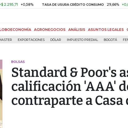
71
+0,58%
29,66%
+0,87%
+3
TASA DE USURA CRÉDITO CONSUMO
LOBOECONOMÍA
AGRONEGOCIOS
ANÁLISIS
ASUNTOS LEGALES
MASTER
EXPORTACIONES
DÓLAR
IMPUESTO PREDIAL
BOGOTÁ
FE
BOLSAS
Standard & Poor's 
calificación 'AAA' d
contraparte a Casa 