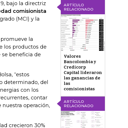
, bajo la directriz
ARTÍCULO
RELACIONADO
edad comisionista
grado (MCI) y la
 promueve la
e los productos de
e se beneficia de
Valores
Bancolombia y
Credicorp
Capital lideraron
olsa, “estos
las ganancias de
jo determinado, del
las
comisionistas
inergias con los
recurrentes, contar
ARTÍCULO
de nuestra operación,
RELACIONADO
idad crecieron 30%