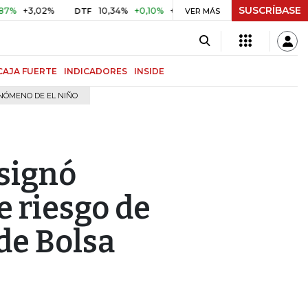
SUSCRÍBASE
,02%
10,34%
+0,10%
+0,98%
$ 416,81
+$ 0,05
+0,0
DTF
VER MÁS
UVR
CAJA FUERTE
INDICADORES
INSIDE
NÓMENO DE EL NIÑO
asignó
e riesgo de
de Bolsa