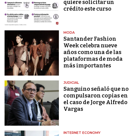
quiere solicitar un
crédito este curso
MODA
Santander Fashion
Week celebra nueve
años como una de las
plataformas de moda
más importantes
JUDICIAL
Sanguino señaló que no
compulsaron copias en
el caso de Jorge Alfredo
Vargas
INTERNET ECONOMY