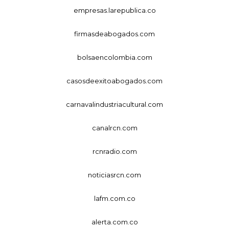
empresas.larepublica.co
firmasdeabogados.com
bolsaencolombia.com
casosdeexitoabogados.com
carnavalindustriacultural.com
canalrcn.com
rcnradio.com
noticiasrcn.com
lafm.com.co
alerta.com.co