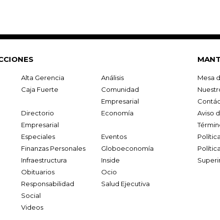
CCIONES
MANT
Alta Gerencia
Análisis
Mesa d
Caja Fuerte
Comunidad
Nuestr
Empresarial
Contác
Directorio
Economía
Aviso 
Empresarial
Términ
Especiales
Eventos
Políti
Finanzas Personales
Globoeconomía
Polític
Infraestructura
Inside
Superi
Obituarios
Ocio
Responsabilidad
Salud Ejecutiva
Social
Videos