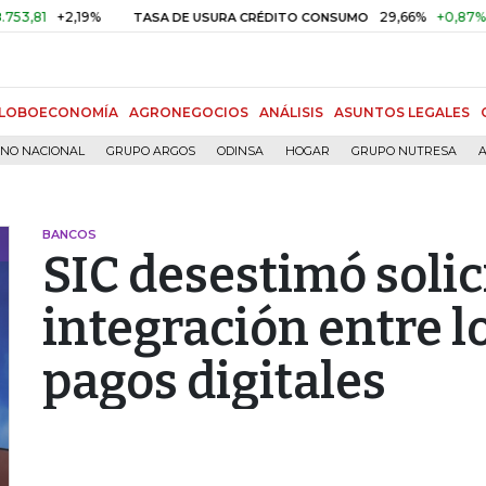
+2,19%
29,66%
+0,87%
+3,02
TASA DE USURA CRÉDITO CONSUMO
LOBOECONOMÍA
AGRONEGOCIOS
ANÁLISIS
ASUNTOS LEGALES
RNO NACIONAL
GRUPO ARGOS
ODINSA
HOGAR
GRUPO NUTRESA
A
BANCOS
SIC desestimó solic
integración entre l
pagos digitales