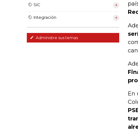
paí
SIC
Re
Integración
Ade
ser
Administre sus temas
com
can
Ade
Fin
pro
En 
Col
PSE
tra
alr