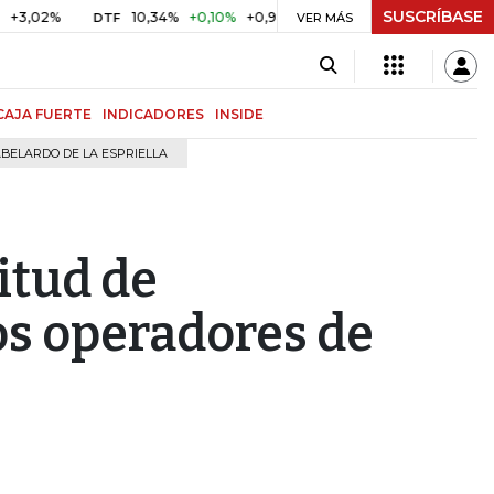
SUSCRÍBASE
%
10,34%
+0,10%
+0,98%
$ 416,96
+$ 0,05
+0,01%
DTF
UVR
VER MÁS
CAJA FUERTE
INDICADORES
INSIDE
BELARDO DE LA ESPRIELLA
itud de
os operadores de