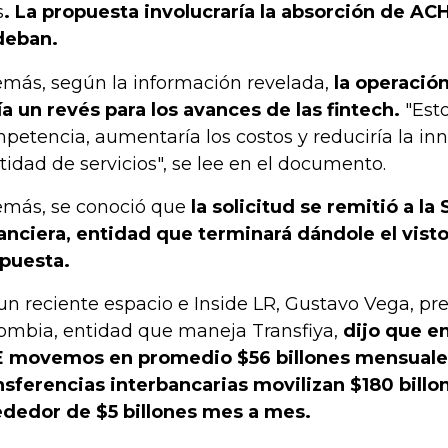
s
. La propuesta involucraría la absorción de AC
deban.
más, según la información revelada,
la operación
ía un revés para los avances de las fintech.
"Esto
petencia, aumentaría los costos y reduciría la inn
tidad de servicios", se lee en el documento.
más, se conoció que
la solicitud se remitió a l
anciera, entidad que terminará dándole el visto
puesta.
un reciente espacio e Inside LR, Gustavo Vega, p
ombia, entidad que maneja Transfiya,
dijo que en
 movemos en promedio $56 billones mensuales
nsferencias interbancarias movilizan $180 billo
ededor de $5 billones mes a mes.