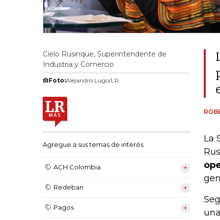
Cielo Rusinque, Superintendente de
Industria y Comercio
Foto:
Alejandro Lugo/LR
ROB
La 
Agregue a sus temas de interés
Rus
ope
ACH Colombia
gen
Redeban
Seg
Pagos
una