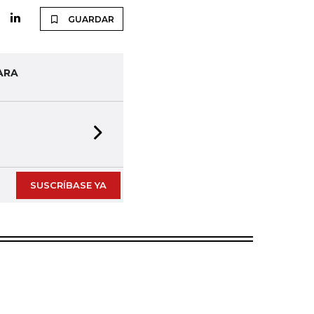
GUARDAR
ARA
Next slide
SUSCRÍBASE YA