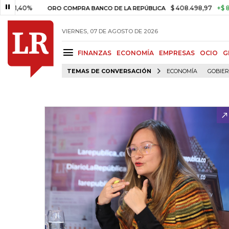
40%
$ 408.498,97
+$ 8.753,81
ORO COMPRA BANCO DE LA REPÚBLICA
VIERNES, 07 DE AGOSTO DE 2026
FINANZAS
ECONOMÍA
EMPRESAS
OCIO
G
TEMAS DE CONVERSACIÓN
ECONOMÍA
GOBIE