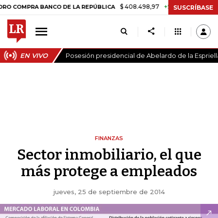
$ 408.498,97
+$ 8.753,81
+2,19%
PRA BANCO DE LA REPÚBLICA
TA
SUSCRÍBASE
EN VIVO
Posesión presidencial de Abelardo de la Espriell
FINANZAS
Sector inmobiliario, el que
más protege a empleados
jueves, 25 de septiembre de 2014