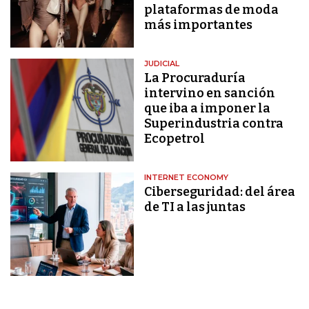
plataformas de moda
más importantes
JUDICIAL
La Procuraduría
intervino en sanción
que iba a imponer la
Superindustria contra
Ecopetrol
INTERNET ECONOMY
Ciberseguridad: del área
de TI a las juntas