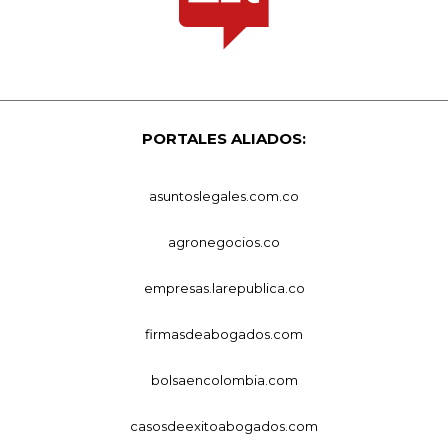
PORTALES ALIADOS:
asuntoslegales.com.co
agronegocios.co
empresas.larepublica.co
firmasdeabogados.com
bolsaencolombia.com
casosdeexitoabogados.com