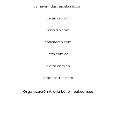
carnavalindustriacultural.com
canalrcn.com
rcnradio.com
noticiasrcn.com
lafm.com.co
alerta.com.co
deportesrcn.com
Organización Ardila Lülle - oal.com.co