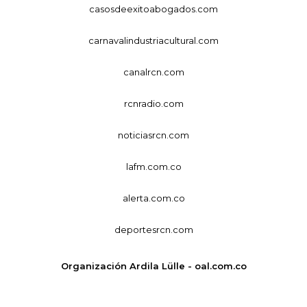
casosdeexitoabogados.com
carnavalindustriacultural.com
canalrcn.com
rcnradio.com
noticiasrcn.com
lafm.com.co
alerta.com.co
deportesrcn.com
Organización Ardila Lülle - oal.com.co