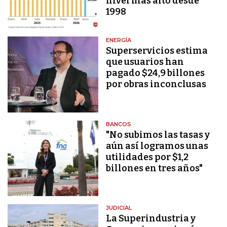
nivel más alto desde
1998
ENERGÍA
Superservicios estima
que usuarios han
pagado $24,9 billones
por obras inconclusas
BANCOS
"No subimos las tasas y
aún así logramos unas
utilidades por $1,2
billones en tres años"
JUDICIAL
La Superindustria y