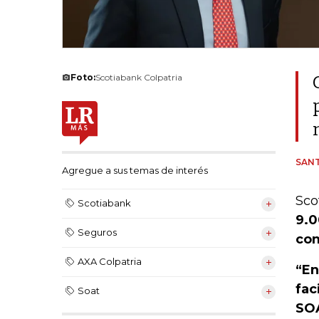
Foto:
Scotiabank Colpatria
SANT
Agregue a sus temas de interés
Sco
Scotiabank
9.0
Seguros
com
AXA Colpatria
“En
fac
Soat
SOA