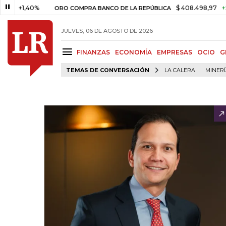
1,40%
$ 408.498,97
+$ 8.753,
ORO COMPRA BANCO DE LA REPÚBLICA
JUEVES, 06 DE AGOSTO DE 2026
FINANZAS
ECONOMÍA
EMPRESAS
OCIO
G
TEMAS DE CONVERSACIÓN
LA CALERA
MINER