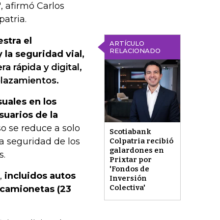
"
, afirmó Carlos
atria.
stra el
ARTÍCULO
RELACIONADO
 la seguridad vial,
a rápida y digital,
lazamientos.
uales en los
suarios de la
so se reduce a solo
Scotiabank
a seguridad de los
Colpatria recibió
galardones en
s.
Prixtar por
'Fondos de
o,
incluidos autos
Inversión
Colectiva'
y camionetas (23