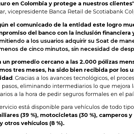
uro en Colombia y protege a nuestros clientes
ar, vicepresidente Banca Retail de Scotiabank Colp
ún el comunicado de la entidad este logro mue
promiso del banco con la inclusión financiera y
mitiendo a los usuarios adquirir su Soat de maner
menos de cinco minutos, sin necesidad de desp
 un promedio cercano a las 2.000 pólizas mens
imos tres meses, ha sido bien recibida por los u
idad
. Gracias a los avances tecnológicos, el proce
s pasos, eliminando intermediarios lo que mejora l
arios a la hora de pedir seguros formales en el paí
servicio está disponible para vehículos de todo tip
iliares (39 %), motocicletas (30 %), camperos 
 y otros vehículos (8 %).