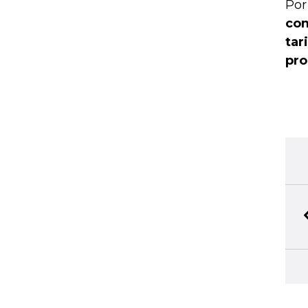
Por
com
tar
pro