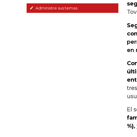
seg
Administre sus temas
Tov
Seg
com
per
en 
Con
últ
ent
tre
usu
El 
fam
%),