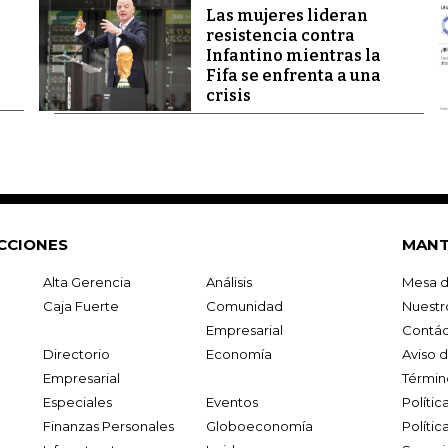
Las mujeres lideran
resistencia contra
Infantino mientras la
Fifa se enfrenta a una
crisis
CCIONES
MANT
Alta Gerencia
Análisis
Mesa d
Caja Fuerte
Comunidad
Nuestr
Empresarial
Contác
Directorio
Economía
Aviso 
Empresarial
Términ
Especiales
Eventos
Políti
Finanzas Personales
Globoeconomía
Polític