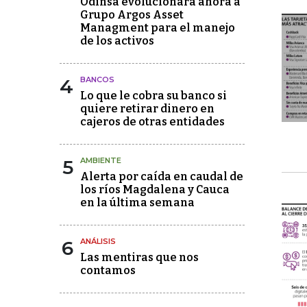
Odinsa evolucionará ahora a
Grupo Argos Asset
Managment para el manejo
de los activos
4
BANCOS
Lo que le cobra su banco si
quiere retirar dinero en
cajeros de otras entidades
5
AMBIENTE
Alerta por caída en caudal de
los ríos Magdalena y Cauca
en la última semana
6
ANÁLISIS
Las mentiras que nos
contamos