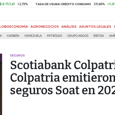
81
+2,19%
29,66%
+0,87%
+3
TASA DE USURA CRÉDITO CONSUMO
LOBOECONOMÍA
AGRONEGOCIOS
ANÁLISIS
ASUNTOS LEGALES
ÍA
CARBÓN
VENEZUELA
PETRÓLEO
GRUPO ARGOS
EBITDA
AMÉ
SEGUROS
Scotiabank Colpatr
Colpatria emitiero
seguros Soat en 20