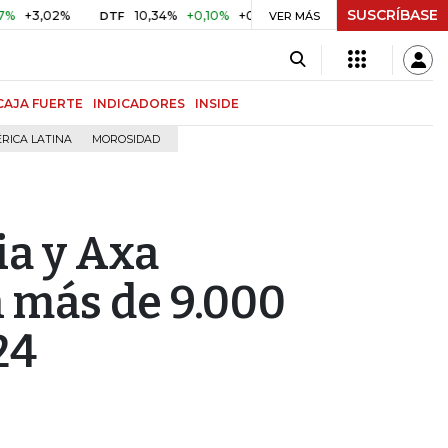
SUSCRÍBASE
,02%
10,34%
+0,10%
+0,98%
$ 416,91
+$ 0,05
+0,01
DTF
UVR
VER MÁS
CAJA FUERTE
INDICADORES
INSIDE
RICA LATINA
MOROSIDAD
ia y Axa
n más de 9.000
24