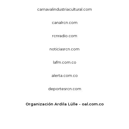
carnavalindustriacultural.com
canalrcn.com
rcnradio.com
noticiasrcn.com
lafm.com.co
alerta.com.co
deportesrcn.com
Organización Ardila Lülle - oal.com.co