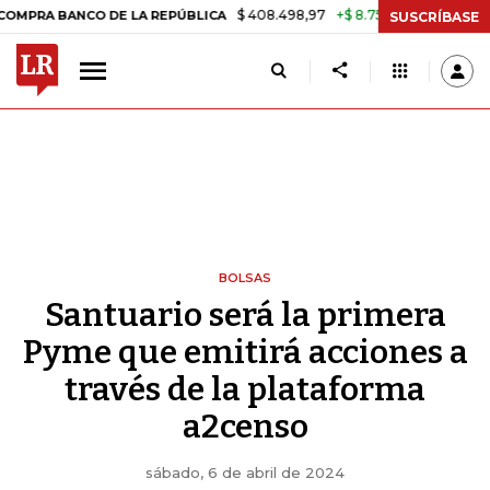
$ 408.498,97
+$ 8.753,81
+2,19%
NCO DE LA REPÚBLICA
TASA DE
SUSCRÍBASE
BOLSAS
Santuario será la primera
Pyme que emitirá acciones a
través de la plataforma
a2censo
sábado, 6 de abril de 2024