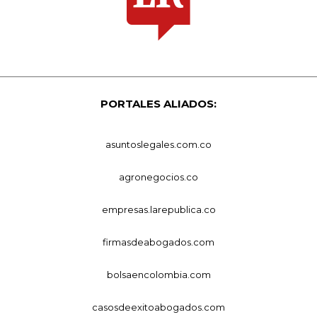
PORTALES ALIADOS:
asuntoslegales.com.co
agronegocios.co
empresas.larepublica.co
firmasdeabogados.com
bolsaencolombia.com
casosdeexitoabogados.com