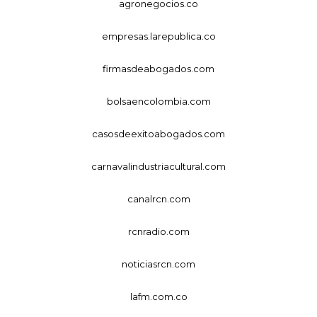
agronegocios.co
empresas.larepublica.co
firmasdeabogados.com
bolsaencolombia.com
casosdeexitoabogados.com
carnavalindustriacultural.com
canalrcn.com
rcnradio.com
noticiasrcn.com
lafm.com.co