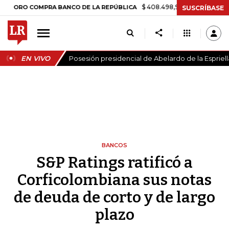
$ 408.498,97
+$ 8.753,81
+2,19%
O COMPRA BANCO DE LA REPÚBLICA
SUSCRÍBASE
EN VIVO
Posesión presidencial de Abelardo de la Espriell
BANCOS
S&P Ratings ratificó a
Corficolombiana sus notas
de deuda de corto y de largo
plazo