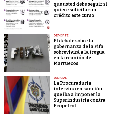
que usted debe seguir si
quiere solicitar un
crédito este curso
DEPORTE
El debate sobre la
gobernanza de la Fifa
sobrevivirá a la tregua
en la reunión de
Marruecos
JUDICIAL
La Procuraduría
intervino en sanción
que iba a imponer la
Superindustria contra
Ecopetrol