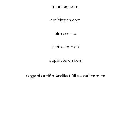
rcnradio.com
noticiasrcn.com
lafm.com.co
alerta.com.co
deportesrcn.com
Organización Ardila Lülle - oal.com.co