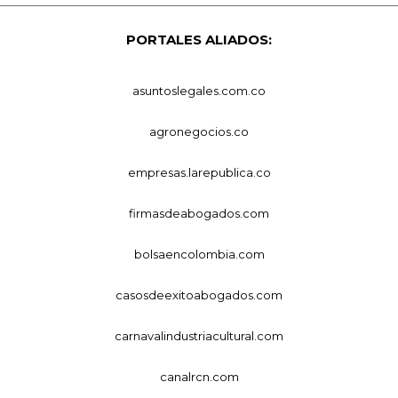
PORTALES ALIADOS:
asuntoslegales.com.co
agronegocios.co
empresas.larepublica.co
firmasdeabogados.com
bolsaencolombia.com
casosdeexitoabogados.com
carnavalindustriacultural.com
canalrcn.com