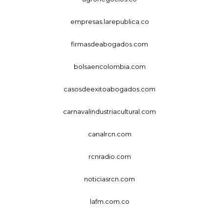
empresas.larepublica.co
firmasdeabogados.com
bolsaencolombia.com
casosdeexitoabogados.com
carnavalindustriacultural.com
canalrcn.com
rcnradio.com
noticiasrcn.com
lafm.com.co