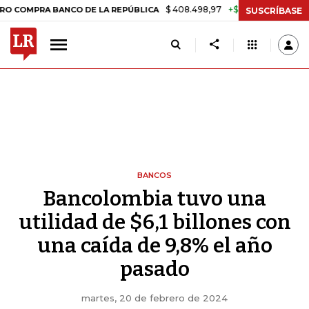
$ 408.498,97
+$ 8.753,81
+2,19%
PRA BANCO DE LA REPÚBLICA
TA
SUSCRÍBASE
BANCOS
Bancolombia tuvo una
utilidad de $6,1 billones con
una caída de 9,8% el año
pasado
martes, 20 de febrero de 2024