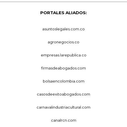
PORTALES ALIADOS:
asuntoslegales.com.co
agronegocios.co
empresas.larepublica.co
firmasdeabogados.com
bolsaencolombia.com
casosdeexitoabogados.com
carnavalindustriacultural.com
canalrcn.com