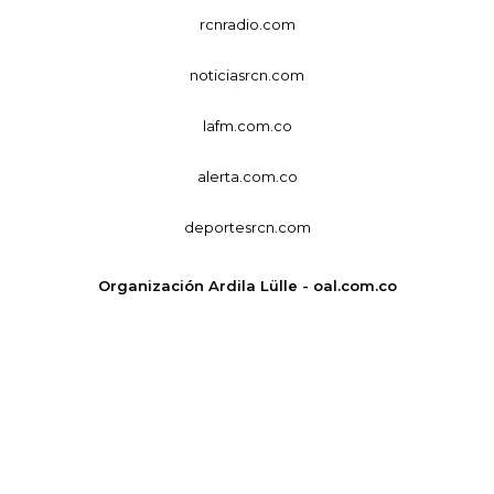
rcnradio.com
noticiasrcn.com
lafm.com.co
alerta.com.co
deportesrcn.com
Organización Ardila Lülle - oal.com.co