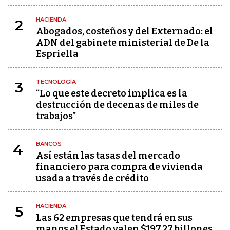
HACIENDA
2
Abogados, costeños y del Externado: el
ADN del gabinete ministerial de De la
Espriella
TECNOLOGÍA
3
“Lo que este decreto implica es la
destrucción de decenas de miles de
trabajos”
BANCOS
4
Así están las tasas del mercado
financiero para compra de vivienda
usada a través de crédito
HACIENDA
5
Las 62 empresas que tendrá en sus
manos el Estado valen $197,27 billones