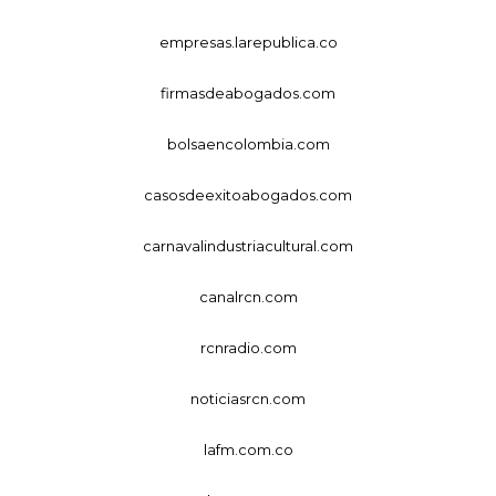
empresas.larepublica.co
firmasdeabogados.com
bolsaencolombia.com
casosdeexitoabogados.com
carnavalindustriacultural.com
canalrcn.com
rcnradio.com
noticiasrcn.com
lafm.com.co