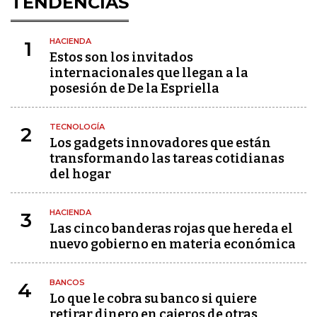
TENDENCIAS
HACIENDA
1
Estos son los invitados
internacionales que llegan a la
posesión de De la Espriella
TECNOLOGÍA
2
Los gadgets innovadores que están
transformando las tareas cotidianas
del hogar
HACIENDA
3
Las cinco banderas rojas que hereda el
nuevo gobierno en materia económica
BANCOS
4
Lo que le cobra su banco si quiere
retirar dinero en cajeros de otras