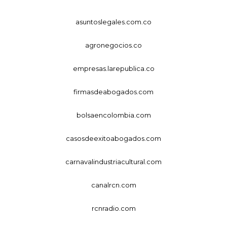
asuntoslegales.com.co
agronegocios.co
empresas.larepublica.co
firmasdeabogados.com
bolsaencolombia.com
casosdeexitoabogados.com
carnavalindustriacultural.com
canalrcn.com
rcnradio.com