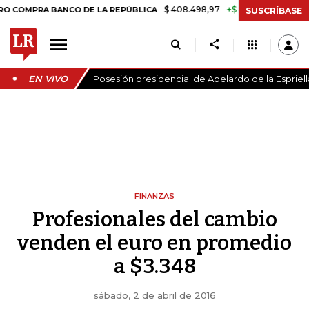
$ 408.498,97
+$ 8.753,81
+2,19%
RA BANCO DE LA REPÚBLICA
TA
SUSCRÍBASE
EN VIVO
Posesión presidencial de Abelardo de la Espriell
FINANZAS
Profesionales del cambio
venden el euro en promedio
a $3.348
sábado, 2 de abril de 2016