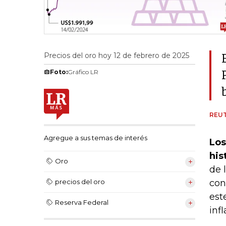
Precios del oro hoy 12 de febrero de 2025
Foto:
Gráfico LR
REU
Agregue a sus temas de interés
Los
his
Oro
de 
con
precios del oro
est
Reserva Federal
inf