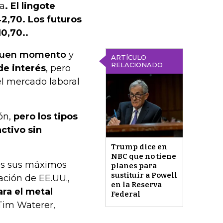
za
. El lingote
2,70. Los futuros
0,70..
n buen momento
y
ARTÍCULO
RELACIONADO
de interés
, pero
el mercado laboral
ión,
pero los tipos
ctivo sin
Trump dice en
NBC que no tiene
as sus máximos
planes para
sustituir a Powell
lación de EE.UU.,
en la Reserva
ara el metal
Federal
 Tim Waterer,