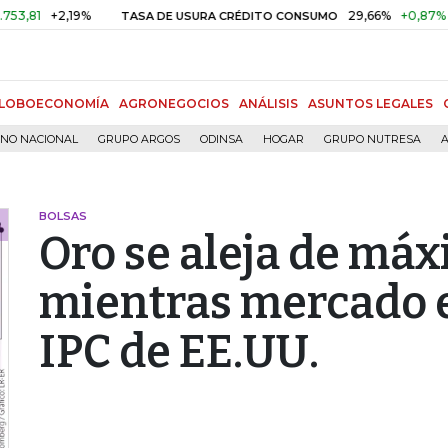
+2,19%
29,66%
+0,87%
+3,02
TASA DE USURA CRÉDITO CONSUMO
LOBOECONOMÍA
AGRONEGOCIOS
ANÁLISIS
ASUNTOS LEGALES
RNO NACIONAL
GRUPO ARGOS
ODINSA
HOGAR
GRUPO NUTRESA
A
BOLSAS
Oro se aleja de máx
mientras mercado e
IPC de EE.UU.