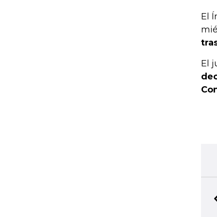
El 
mié
tra
El 
dec
Con