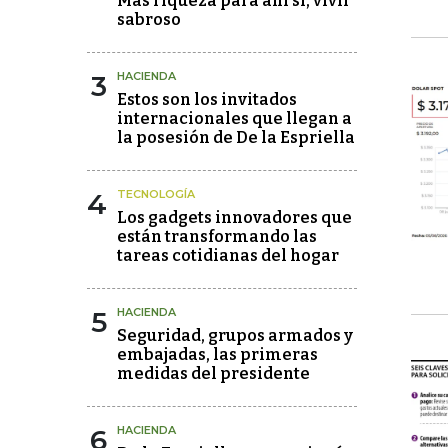
Más riqueza para ahí sí, vivir
sabroso
3
HACIENDA
Estos son los invitados
internacionales que llegan a
la posesión de De la Espriella
4
TECNOLOGÍA
Los gadgets innovadores que
están transformando las
tareas cotidianas del hogar
5
HACIENDA
Seguridad, grupos armados y
embajadas, las primeras
medidas del presidente
6
HACIENDA