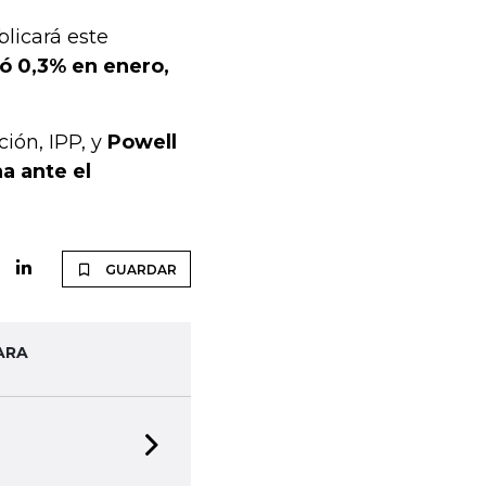
blicará este
ó 0,3% en enero,
ión, IPP, y
Powell
a ante el
GUARDAR
ARA
Next slide