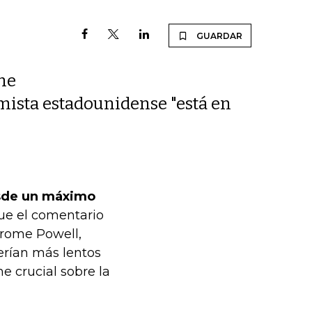
GUARDAR
ome
mista estadounidense "está en
esde un máximo
que el comentario
erome Powell,
serían más lentos
e crucial sobre la