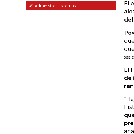
El 
Administre sus temas
alc
del
Pow
qu
que
se d
El 
de 
ren
"Ha
his
que
pre
ana