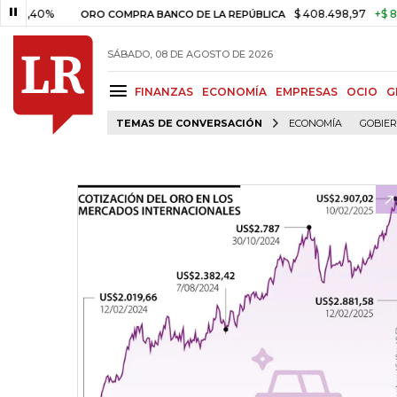
0%
$ 408.498,97
+$ 8.753,81
ORO COMPRA BANCO DE LA REPÚBLICA
SÁBADO, 08 DE AGOSTO DE 2026
FINANZAS
ECONOMÍA
EMPRESAS
OCIO
G
TEMAS DE CONVERSACIÓN
ECONOMÍA
GOBIE