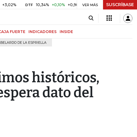
SUSCRÍBASE
%
10,34%
+0,10%
+0,98%
$ 416,96
+$ 0,05
+0,01%
DTF
UVR
VER MÁS
CAJA FUERTE
INDICADORES
INSIDE
BELARDO DE LA ESPRIELLA
imos históricos,
spera dato del