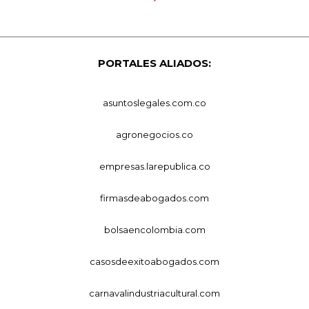
PORTALES ALIADOS:
asuntoslegales.com.co
agronegocios.co
empresas.larepublica.co
firmasdeabogados.com
bolsaencolombia.com
casosdeexitoabogados.com
carnavalindustriacultural.com