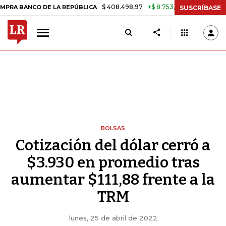
$ 408.498,97
+$ 8.753,81
+2,19%
NCO DE LA REPÚBLICA
TASA DE 
SUSCRÍBASE
BOLSAS
Cotización del dólar cerró a
$3.930 en promedio tras
aumentar $111,88 frente a la
TRM
lunes, 25 de abril de 2022