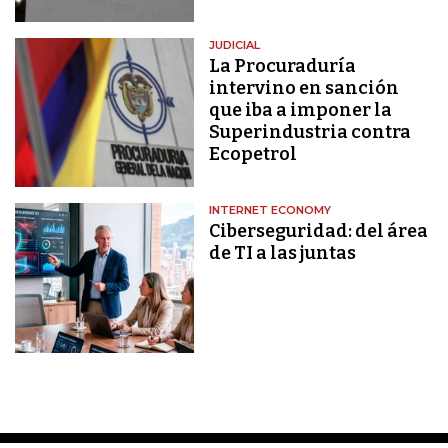
JUDICIAL
La Procuraduría
intervino en sanción
que iba a imponer la
Superindustria contra
Ecopetrol
INTERNET ECONOMY
Ciberseguridad: del área
de TI a las juntas