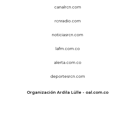
canalrcn.com
rcnradio.com
noticiasrcn.com
lafm.com.co
alerta.com.co
deportesrcn.com
Organización Ardila Lülle - oal.com.co