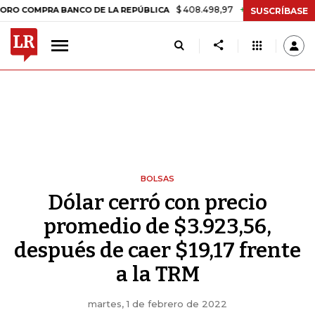
$ 408.498,97
+$ 8.753,81
+2,19%
MPRA BANCO DE LA REPÚBLICA
T
SUSCRÍBASE
BOLSAS
Dólar cerró con precio
promedio de $3.923,56,
después de caer $19,17 frente
a la TRM
martes, 1 de febrero de 2022