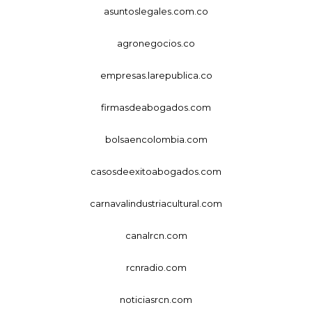
asuntoslegales.com.co
agronegocios.co
empresas.larepublica.co
firmasdeabogados.com
bolsaencolombia.com
casosdeexitoabogados.com
carnavalindustriacultural.com
canalrcn.com
rcnradio.com
noticiasrcn.com