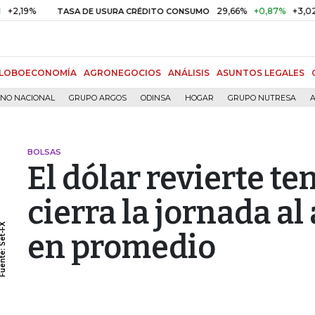
29,66%
+0,87%
+3,02%
TASA DE USURA CRÉDITO CONSUMO
D
LOBOECONOMÍA
AGRONEGOCIOS
ANÁLISIS
ASUNTOS LEGALES
RNO NACIONAL
GRUPO ARGOS
ODINSA
HOGAR
GRUPO NUTRESA
A
BOLSAS
El dólar revierte te
cierra la jornada al 
en promedio