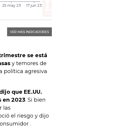
trimestre se está
asas
y temores de
 política agresiva
dijo que EE.UU.
s en 2023
. Si bien
r las
ió el riesgo y dijo
consumidor .