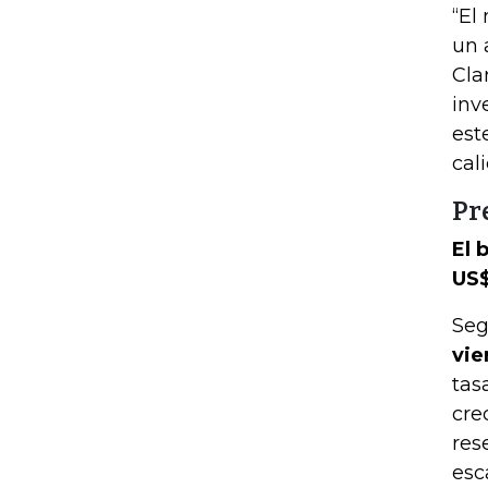
“El
un 
Cla
inv
est
cal
Pr
El 
US
Seg
vie
tas
cre
res
esc