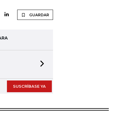
GUARDAR
ARA
Next slide
SUSCRÍBASE YA