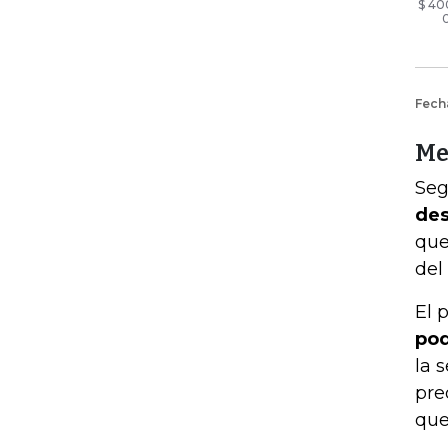
Me
Seg
des
que
del
El 
pod
la 
pre
que