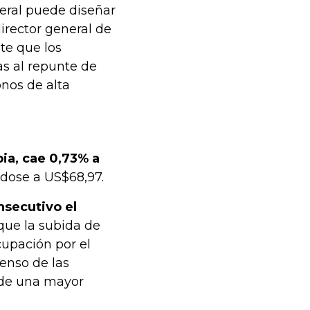
eral puede diseñar
director general de
te que los
as al repunte de
onos de alta
bia, cae 0,73% a
ndose a US$68,97.
nsecutivo el
 que la subida de
cupación por el
enso de las
s de una mayor