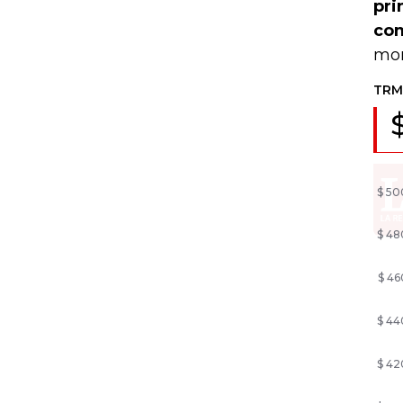
pri
com
mon