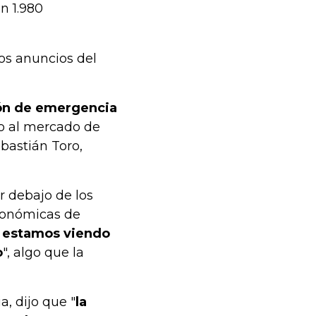
n 1.980
los anuncios del
ión de emergencia
o al mercado de
ebastián Toro,
r debajo de los
económicas de
 estamos viendo
o
", algo que la
a, dijo que "
la