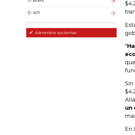
Brent
$4.
tra
WTI
Est
gob
Administre sus temas
"
Ha
eco
que
fun
Sin
$4.
Ali
un 
man
En 