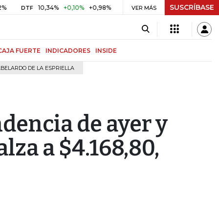
SUSCRÍBASE
10,34%
+0,10%
+0,98%
$ 416,91
+$ 0,05
+0,01%
TF
UVR
VER MÁS
BITC
CAJA FUERTE
INDICADORES
INSIDE
BELARDO DE LA ESPRIELLA
ndencia de ayer y
alza a $4.168,80,