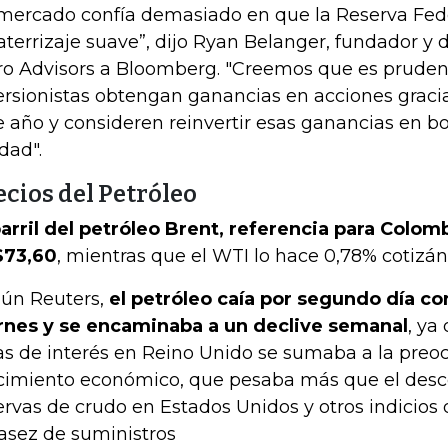
 mercado confía demasiado en que la Reserva Fed
aterrizaje suave”, dijo Ryan Belanger, fundador y 
ro Advisors a Bloomberg. "Creemos que es pruden
ersionistas obtengan ganancias en acciones graci
e año y consideren reinvertir esas ganancias en b
idad".
ecios del Petróleo
barril del petróleo Brent, referencia para Colom
$73,60
, mientras que el WTI lo hace 0,78% cotizá
ún Reuters,
el petróleo caía por segundo día co
rnes y se encaminaba a un declive semanal
, ya
as de interés en Reino Unido se sumaba a la preo
cimiento económico, que pesaba más que el desc
ervas de crudo en Estados Unidos y otros indicio
asez de suministros