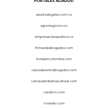
PORTALES ALIADOS:
asuntoslegales.com.co
agronegocios.co
empresas.larepublica.co
firmasdeabogados.com
bolsaencolombia.com
casosdeexitoabogados.com
carnavalindustriacultural.com
canalrcn.com
rcnradio.com