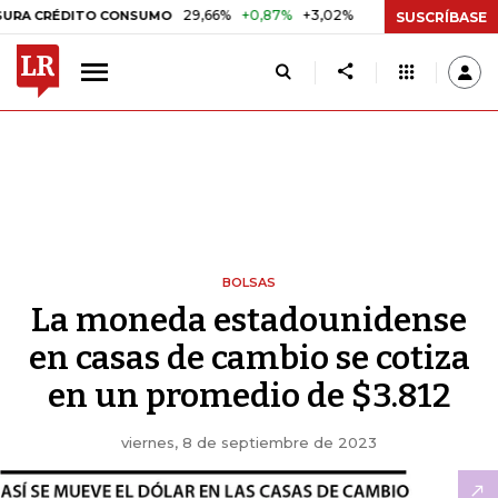
29,66%
+0,87%
+3,02%
10,34%
+0,10%
+0,
DITO CONSUMO
DTF
SUSCRÍBASE
BOLSAS
La moneda estadounidense
en casas de cambio se cotiza
en un promedio de $3.812
viernes, 8 de septiembre de 2023