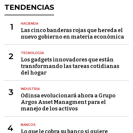
TENDENCIAS
HACIENDA
1
Las cinco banderas rojas que hereda el
nuevo gobierno en materia económica
TECNOLOGÍA
2
Los gadgets innovadores que están
transformando las tareas cotidianas
del hogar
INDUSTRIA
3
Odinsa evolucionará ahora a Grupo
Argos Asset Managment para el
manejo de los activos
BANCOS
4
Lo que le cobra su banco si quiere