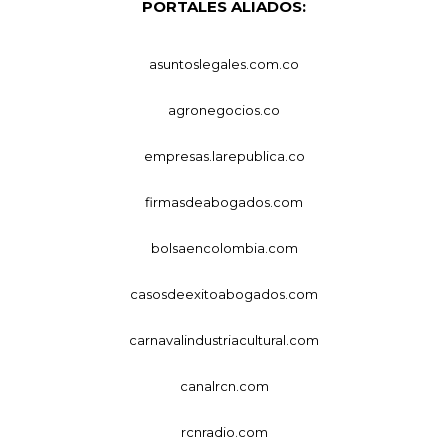
PORTALES ALIADOS:
asuntoslegales.com.co
agronegocios.co
empresas.larepublica.co
firmasdeabogados.com
bolsaencolombia.com
casosdeexitoabogados.com
carnavalindustriacultural.com
canalrcn.com
rcnradio.com