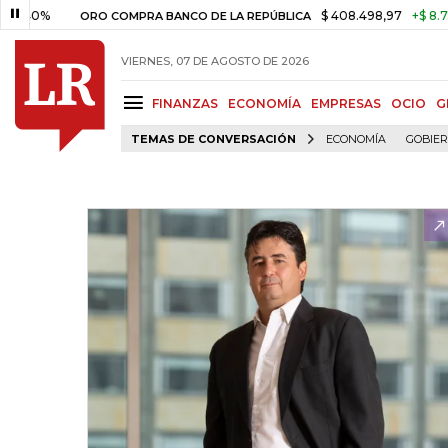
0%
$ 408.498,97
+$ 8.753,81
ORO COMPRA BANCO DE LA REPÚBLICA
VIERNES, 07 DE AGOSTO DE 2026
FINANZAS
ECONOMÍA
EMPRESAS
OCIO
G
TEMAS DE CONVERSACIÓN
ECONOMÍA
GOBIE