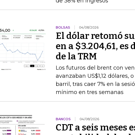
de 38% en ingresos
BOLSAS
04/08/2026
El dólar retomó su
en a $3.204,61, es 
de la TRM
Los futuros del brent con v
avanzaban US$1,12 dólares, o 
barril, tras caer 7% en la ses
mínimo en tres semanas
BANCOS
04/08/2026
CDT a seis meses 