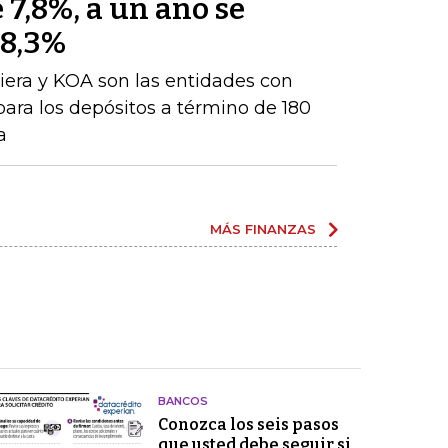
 7,8%, a un año se
 8,3%
iera y KOA son las entidades con
para los depósitos a término de 180
a
MÁS FINANZAS
BANCOS
Conozca los seis pasos
que usted debe seguir si