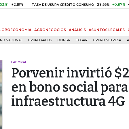
+2,19%
29,66%
+0,87%
+3,02
TASA DE USURA CRÉDITO CONSUMO
LOBOECONOMÍA
AGRONEGOCIOS
ANÁLISIS
ASUNTOS LEGALES
RNO NACIONAL
GRUPO ARGOS
ODINSA
HOGAR
GRUPO NUTRESA
A
LABORAL
Porvenir invirtió $
en bono social para
infraestructura 4G