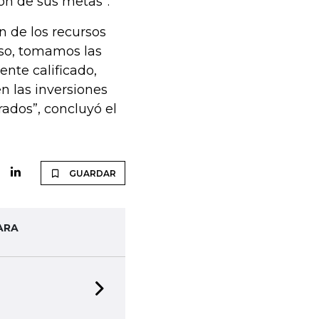
ón de sus metas”.
n de los recursos
eso, tomamos las
nte calificado,
n las inversiones
rados”, concluyó el
GUARDAR
ARA
Next slide