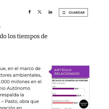
GUARDAR
y
ndo los tiempos de
ue, en el marco de
ARTÍCULO
RELACIONADO
ctores ambientales,
0.000 millones en el
monio Autónomo
 respalda la
 – Pasto, obra que
eración en