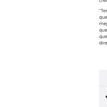
cre
“Te
que
mej
que
que
dire