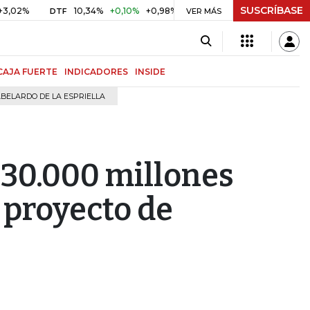
SUSCRÍBASE
%
10,34%
+0,10%
+0,98%
$ 416,91
+$ 0,05
+0,01%
DTF
UVR
VER MÁS
CAJA FUERTE
INDICADORES
INSIDE
BELARDO DE LA ESPRIELLA
230.000 millones
 proyecto de