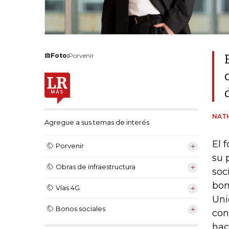
Foto:
Porvenir
NATH
Agregue a sus temas de interés
El 
Porvenir
su 
Obras de infraestructura
soc
bon
Vías 4G
Uni
Bonos sociales
con
hac