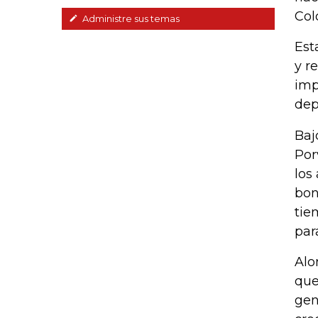
Col
Administre sus temas
Est
y r
imp
dep
Baj
Por
los
bon
tie
para
Alo
que
gen