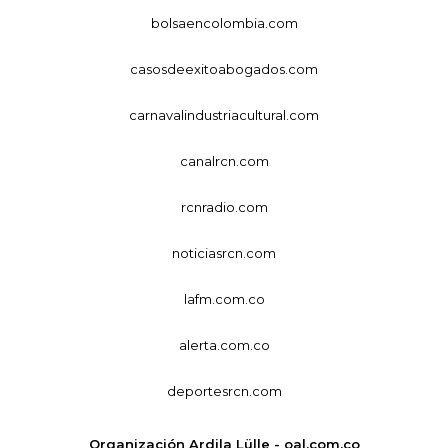
bolsaencolombia.com
casosdeexitoabogados.com
carnavalindustriacultural.com
canalrcn.com
rcnradio.com
noticiasrcn.com
lafm.com.co
alerta.com.co
deportesrcn.com
Organización Ardila Lülle - oal.com.co