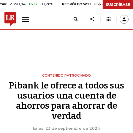
0,94
+6,13
+0,26%
US$ 78,01
US$ 2,92
+3,89%
PETRÓLEO WTI
SUSCRÍBASE
CONTENIDO PATROCINADO
Pibank le ofrece a todos sus
usuarios una cuenta de
ahorros para ahorrar de
verdad
lunes, 23 de septiembre de 2024