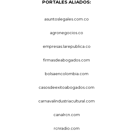
PORTALES ALIADOS:
asuntoslegales.com.co
agronegocios.co
empresas.larepublica.co
firmasdeabogados.com
bolsaencolombia.com
casosdeexitoabogados.com
carnavalindustriacultural.com
canalrcn.com
rcnradio.com