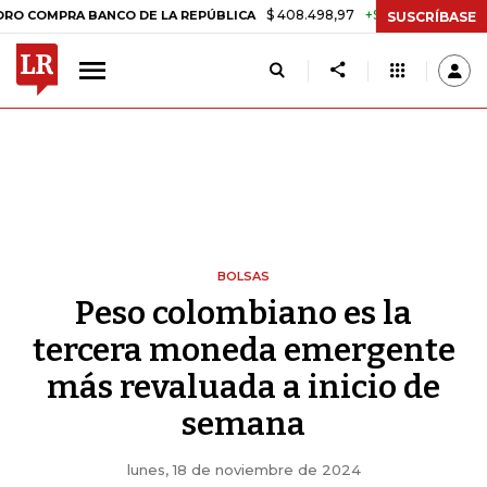
$ 408.498,97
+$ 8.753,81
+2,19%
PRA BANCO DE LA REPÚBLICA
T
SUSCRÍBASE
BOLSAS
Peso colombiano es la
tercera moneda emergente
más revaluada a inicio de
semana
lunes, 18 de noviembre de 2024