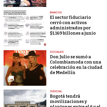
BANCOS
El sector fiduciario
cerró con activos
administrados por
$1.169 billones a junio
SOCIALES
Don Julio se sumó a
Colombiamoda con una
celebración en la ciudad
de Medellín
JUDICIAL
Bogotá tendrá
movilizaciones y
plantones entre el 6 y el