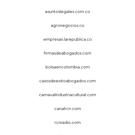
asuntoslegales.com.co
agronegocios.co
empresas.larepublica.co
firmasdeabogados.com
bolsaencolombia.com
casosdeexitoabogados.com
carnavalindustriacultural.com
canalrcn.com
rcnradio.com