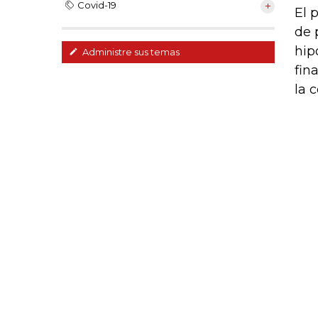
Covid-19
El 
de 
hip
Administre sus temas
fin
la 