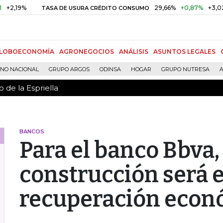
 de la Espriella
%
29,66%
+0,87%
+3,02%
TASA DE USURA CRÉDITO CONSUMO
LOBOECONOMÍA
AGRONEGOCIOS
ANÁLISIS
ASUNTOS LEGALES
RNO NACIONAL
GRUPO ARGOS
ODINSA
HOGAR
GRUPO NUTRESA
A
 de la Espriella
BANCOS
Para el banco Bbva, 
construcción será e
recuperación econ