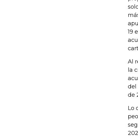
sol
más
apu
19 
acu
car
Al 
la 
acu
del
de 
Lo 
peo
seg
202