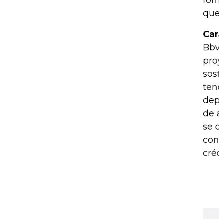
for
que
Car
Bbv
pro
sos
ten
dep
de 
se 
con
cré