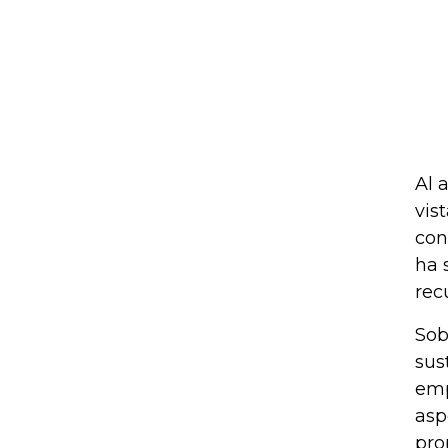
Al 
vis
con
ha 
rec
Sob
sus
emp
asp
pro