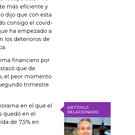
e más eficiente y
do dijo que con esta
do consigo el covid-
s que ha empezado a
n los deterioros de
ca.
tema financiero por
estacó que de
bo, el peor momento
o segundo trimestre
orama en el que el
ARTÍCULO
RELACIONADO
ís quedó en el
aída de 7,5% en