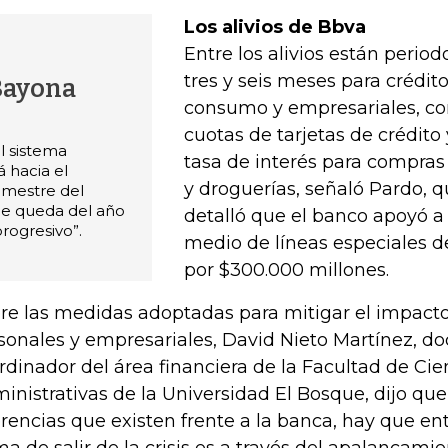
Los alivios de Bbva
Entre los alivios están period
tres y seis meses para crédito
Bayona
consumo y empresariales, c
cuotas de tarjetas de crédito
l sistema
tasa de interés para compra
á hacia el
y droguerías, señaló Pardo, 
imestre del
ue queda del año
detalló que el banco apoyó a
rogresivo”.
medio de líneas especiales de
por $300.000 millones.
re las medidas adoptadas para mitigar el impacto
sonales y empresariales, David Nieto Martínez, do
rdinador del área financiera de la Facultad de Ci
inistrativas de la Universidad El Bosque, dijo que
erencias que existen frente a la banca, hay que e