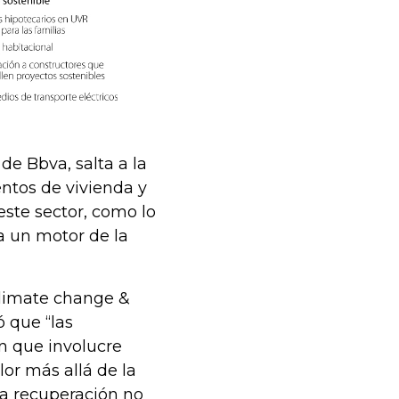
de Bbva, salta a la
entos de vivienda y
este sector, como lo
ra un motor de la
climate change &
 que “las
n que involucre
or más allá de la
una recuperación no