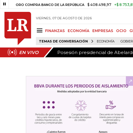
Posesión presidencial de Abelardo
EN VIVO
$ 408.498,97
+$ 8.753,81
+2,19
ORO COMPRA BANCO DE LA REPÚBLICA
VIERNES, 07 DE AGOSTO DE 2026
FINANZAS
ECONOMÍA
EMPRESAS
OCIO
G
TEMAS DE CONVERSACIÓN
ECONOMÍA
GOBIE
Posesión presidencial de Abelardo
EN VIVO