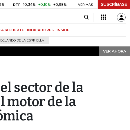
SUSCRÍBASE
VER AHORA
10,34%
+0,10%
+0,98%
$ 416,91
+$ 0,05
+0,01%
DTF
UVR
VER MÁS
BIT
CAJA FUERTE
INDICADORES
INSIDE
BELARDO DE LA ESPRIELLA
VER AHORA
el sector de la
l motor de la
ómica