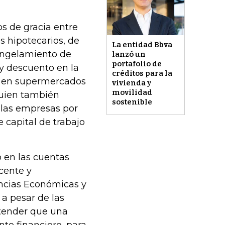
os de gracia entre
s hipotecarios, de
La entidad Bbva
ongelamiento de
lanzó un
portafolio de
 y descuento en la
créditos para la
s en supermercados
vivienda y
movilidad
quien también
sostenible
 las empresas por
 capital de trabajo
 en las cuentas
cente y
encias Económicas y
 a pesar de las
ntender que una